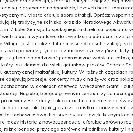
bba, Qawra oraz Xemxija, które są jednymi z najczęściej od
ane są z promenad nadmorskich, licznych hoteli, restauracj
rystycznymi. Miasto oferuje sporo atrakcji. Oprócz wspomni
ują się tradycyjne solniska, oraz do Narodowego Akwarium
dzin. Z kolei Xemxija to spokojniejsza dzielnica, popularna
że świetna baza wypadowa do zwiedzania północnej części 
e Village. Jest to także dobre miejsce dla osób szukających
 pieszych prowadzących przez malownicze wzgórza i klify. 
 skąd można podziwiać panoramiczne widoki na zatokę i 
który jest domem dla wielu gatunków ptaków. Chociaż Sain
autentycznej maltańskiej kultury. W różnych częściach ro
 które obejmują procesje, koncerty muzyki na żywo oraz pok
, obchodzona w okolicach czerwca. Wieczorem Saint Paul’s
stauracji. Bugibba, będąca głównym centrum życia nocnego,
e, po nowoczesne kluby. Lokalna kuchnia opiera się na świ
ch potraw, takich jak „pastizzi” (ciastka z nadzieniem) cz
miasto zachowuje swój historyczny urok, dzięki licznym kapl
re łączy historię z nowoczesnością, oferując zarówno roz
 różnorodności przyciąga zarówno miłośników kultury i histor