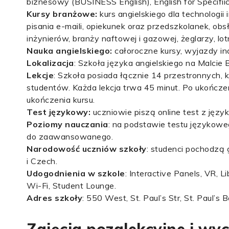
biznesowy (BUSINESS English), English for Specifii
Kursy branżowe:
kurs angielskiego dla technologii
pisania e-maili, opiekunek oraz przedszkolanek, ob
inżynierów, branży naftowej i gazowej, żeglarzy, lotni
Nauka angielskiego:
całoroczne kursy, wyjazdy in
Lokalizacja
: Szkoła języka angielskiego na Malci
Lekcje
: Szkoła posiada łącznie 14 przestronnych,
studentów. Każda lekcja trwa 45 minut. Po ukończen
ukończenia kursu.
Test językowy:
uczniowie piszą online test z języ
Poziomy nauczania
: na podstawie testu językowe
do zaawansowanego.
Narodowość uczniów szkoły
: studenci pochodzą g
i Czech.
Udogodnienia w szkole
: Interactive Panels, VR,
Wi-Fi, Student Lounge.
Adres szkoły
: 550 West, St. Paul’s Str, St. Paul’s B