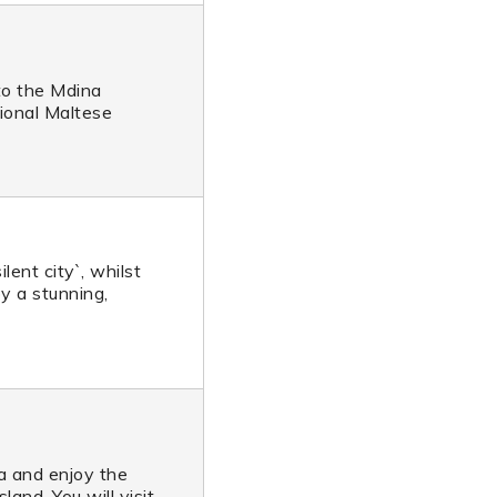
 to the Mdina
tional Maltese
lent city`, whilst
oy a stunning,
ta and enjoy the
and. You will visit