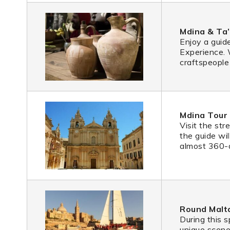
Mdina & Ta’
Enjoy a guide
Experience. W
craftspeople 
Mdina Tour
Visit the str
the guide wil
almost 360-
Round Malt
During this s
unique scener