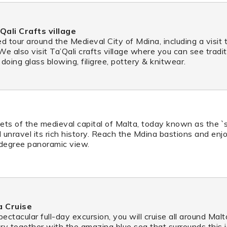
Qali Crafts village
d tour around the Medieval City of Mdina, including a visit
e also visit Ta’Qali crafts village where you can see tradi
doing glass blowing, filigree, pottery & knitwear.
eets of the medieval capital of Malta, today known as the `si
l unravel its rich history. Reach the Mdina bastions and enj
degree panoramic view.
a Cruise
pectacular full-day excursion, you will cruise all around Mal
y together with the amazing blue sea that surrounds this isl