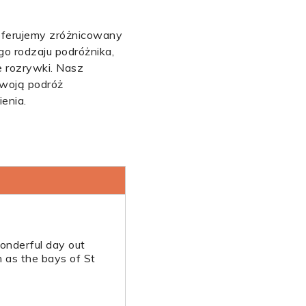
oferujemy zróżnicowany
go rodzaju podróżnika,
 rozrywki. Nasz
Twoją podróż
ienia.
wonderful day out
 as the bays of St