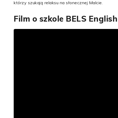
którzy szukają relaksu na słonecznej Malcie.
Film o szkole BELS Englis