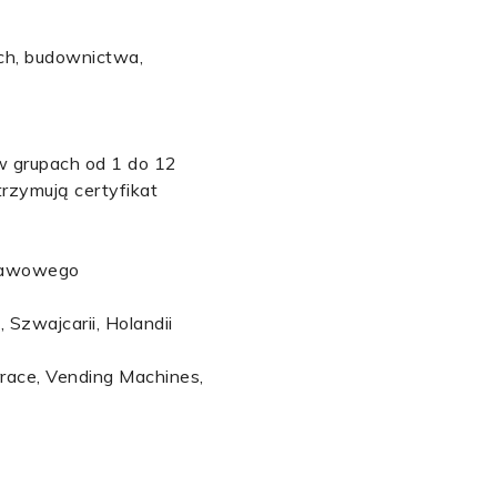
ych, budownictwa,
w grupach od 1 do 12
trzymują certyfikat
stawowego
, Szwajcarii, Holandii
rrace, Vending Machines,