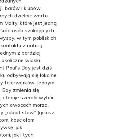
wiedzanych
i, barów i klubów
anych dzielnic warto
 Malty, które jest jedną
 wśród osób szukających
wyspy, w tym pobliskich
 kontaktu z naturą.
Jednym z bardziej
okoliczne wioski.
t Paul’s Bay jest dziś
ku odbywają się lokalne
azy fajerwerków. Jednym
 Bay zmienia się
 oferuje szeroki wybór
eżych owocach morza,
y „rabbit stew” (gulasz
icom, kościołom
rywkę, jak
ii, jak i tych,