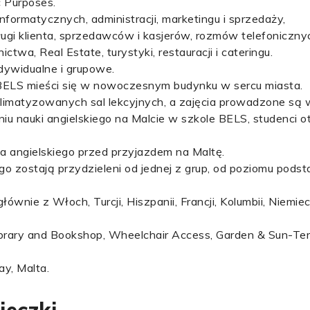
c Purposes.
 informatycznych, administracji, marketingu i sprzedaży,
sługi klienta, sprzedawców i kasjerów, rozmów telefoniczn
ctwa, Real Estate, turystyki, restauracji i cateringu.
dywidualne i grupowe.
e BELS mieści się w nowoczesnym budynku w sercu miasta.
 klimatyzowanych sal lekcyjnych, a zajęcia prowadzone są 
iu nauki angielskiego na Malcie w szkole BELS, studenci o
ka angielskiego przed przyjazdem na Maltę.
go zostają przydzieleni od jednej z grup, od poziomu pod
łównie z Włoch, Turcji, Hiszpanii, Francji, Kolumbii, Niemiec
 Library and Bookshop, Wheelchair Access, Garden & Sun-Te
ay, Malta.