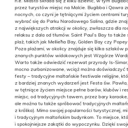
n.e. Miasto składa się z kilku dzielnic, w tym Bugi
przez turystów miejsc na Malcie. Bugibba i Qawra zn
nocnych, co czyni je tętniącymi życiem centrami tu
wybrać się do Parku Narodowego Salina, gdzie znajd
z największych atrakcji w okolicy, zwłaszcza dla ro
relaksu z dala od tłumów. Saint Paul’s Bay to tak
plaż, takich jak Mellieħa Bay, Golden Bay czy Popey
Poza plażami, w okolicy znajduje się kilka szlaków
znanych punktów widokowych jest Wzgórze Wardija,
Warto także odwiedzić rezerwat przyrody Is-Simar, 
mocno zurbanizowane, wciąż można doświadczyć tu 
festy – tradycyjne maltańskie festiwale religijne,
z bardziej znanych wydarzeń jest Festa św. Pawła
w tętniące życiem miejsce pełne barów, klubów i re
miejsc, od tradycyjnych tawern, przez bary karaok
ale można tu także spróbować tradycyjnych maltański
z królika). Mimo swojej popularności turystycznej, 
i tradycyjnym maltańskim budynkom. To miejsce, któ
i spokojniejsze zakątki do wypoczynku. Dzięki swojej