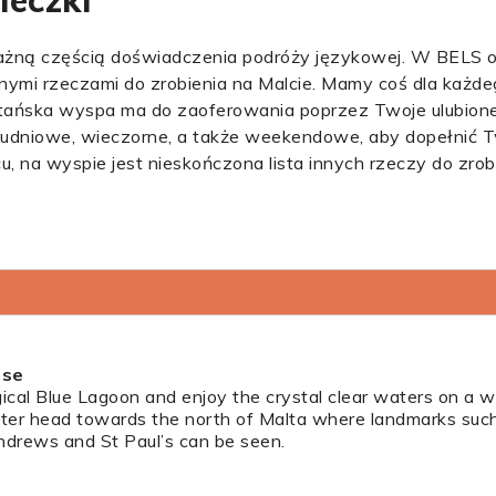
ieczki
ażną częścią doświadczenia podróży językowej. W BELS 
nymi rzeczami do zrobienia na Malcie. Mamy coś dla każde
tańska wyspa ma do zaoferowania poprzez Twoje ulubione
ołudniowe, wieczorne, a także weekendowe, aby dopełnić 
u, na wyspie jest nieskończona lista innych rzeczy do zrob
ise
gical Blue Lagoon and enjoy the crystal clear waters on a 
ater head towards the north of Malta where landmarks such
 Andrews and St Paul’s can be seen.