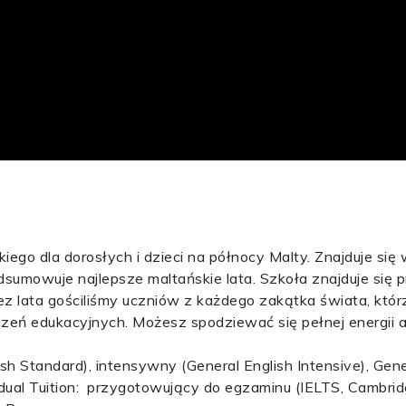
ego dla dorosłych i dzieci na północy Malty. Znajduje się w
umowuje najlepsze maltańskie lata. Szkoła znajduje się pr
z lata gościliśmy uczniów z każdego zakątka świata, któr
eń edukacyjnych. Możesz spodziewać się pełnej energii 
lish Standard), intensywny (General English Intensive), Gene
dividual Tuition: przygotowujący do egzaminu (IELTS, Cambr