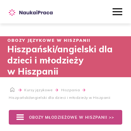
OBOZY JĘZYKOWE W HISZPANII
Hiszpański/angielski dla
dzieci i młodzieży
w Hiszpanii
Kursy językowe
Hiszpania
Hiszpański/angielski dla dzieci i młodzieży w Hiszpanii
OBOZY MŁODZIEŻOWE W HISZPANII >>