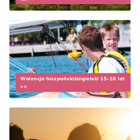
Walencja hiszpański/angielski 15-18 lat
>>