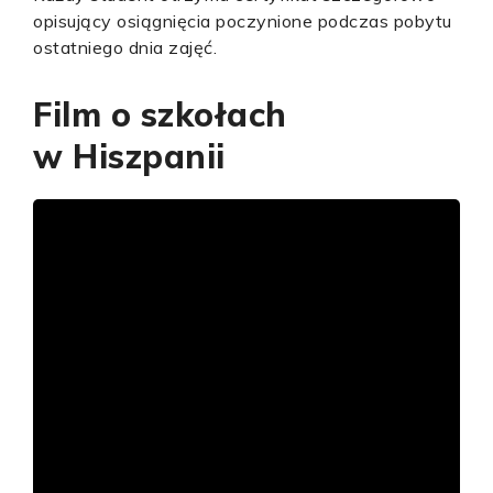
opisujący osiągnięcia poczynione podczas pobytu
ostatniego dnia zajęć.
Film o szkołach
w Hiszpanii