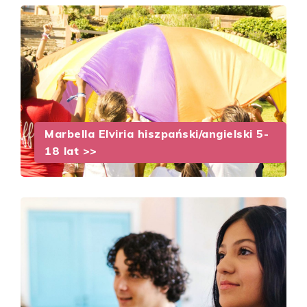
Marbella Elviria hiszpański/angielski 5-
18 lat >>