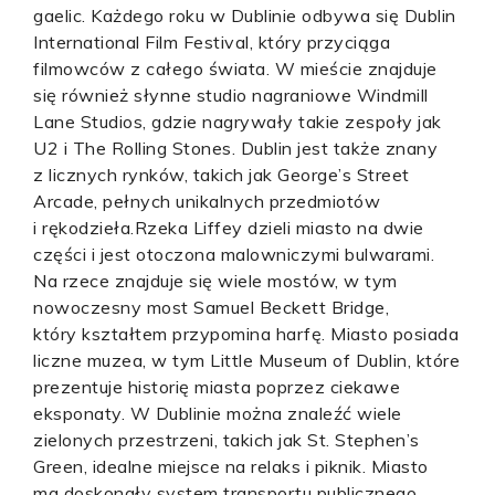
gaelic. Każdego roku w Dublinie odbywa się Dublin
International Film Festival, który przyciąga
filmowców z całego świata. W mieście znajduje
się również słynne studio nagraniowe Windmill
Lane Studios, gdzie nagrywały takie zespoły jak
U2 i The Rolling Stones. Dublin jest także znany
z licznych rynków, takich jak George’s Street
Arcade, pełnych unikalnych przedmiotów
i rękodzieła.Rzeka Liffey dzieli miasto na dwie
części i jest otoczona malowniczymi bulwarami.
Na rzece znajduje się wiele mostów, w tym
nowoczesny most Samuel Beckett Bridge,
który kształtem przypomina harfę. Miasto posiada
liczne muzea, w tym Little Museum of Dublin, które
prezentuje historię miasta poprzez ciekawe
eksponaty. W Dublinie można znaleźć wiele
zielonych przestrzeni, takich jak St. Stephen’s
Green, idealne miejsce na relaks i piknik. Miasto
ma doskonały system transportu publicznego,