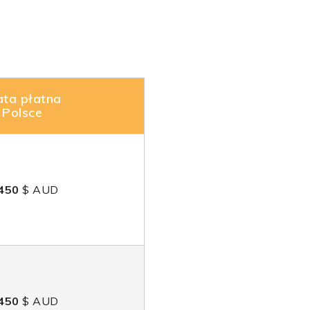
ata płatna
 Polsce
450
$ AUD
450
$ AUD