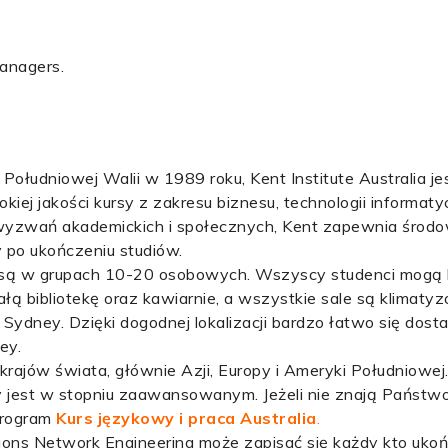
managers.
Południowej Walii w 1989 roku, Kent Institute Australia 
j jakości kursy z zakresu biznesu, technologii informaty
yzwań akademickich i społecznych, Kent zapewnia środow
y po ukończeniu studiów.
ą w grupach 10-20 osobowych. Wszyscy studenci mogą 
łą bibliotekę oraz kawiarnie, a wszystkie sale są klimaty
 Sydney. Dzięki dogodnej lokalizacji bardzo łatwo się dos
ey.
ajów świata, głównie Azji, Europy i Ameryki Południowej
 jest w stopniu zaawansowanym. Jeżeli nie znają Państwo
program
Kurs językowy i praca Australia
.
ions Network Engineering może zapisać się każdy kto uk