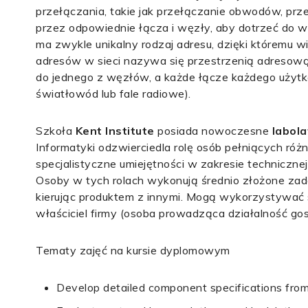
przełączania, takie jak przełączanie obwodów, prz
przez odpowiednie łącza i węzły, aby dotrzeć do w
ma zwykle unikalny rodzaj adresu, dzięki któremu 
adresów w sieci nazywa się przestrzenią adresow
do jednego z węzłów, a każde łącze każdego użyt
światłowód lub fale radiowe).
Szkoła
Kent Institute
posiada nowoczesne
labol
Informatyki odzwierciedla rolę osób pełniących róż
specjalistyczne umiejętności w zakresie technicznej 
Osoby w tych rolach wykonują średnio złożone zadan
kierując produktem z innymi. Mogą wykorzystywać s
właściciel firmy (osoba prowadząca działalność g
Tematy zajęć na kursie dyplomowym
Develop detailed component specifications from 