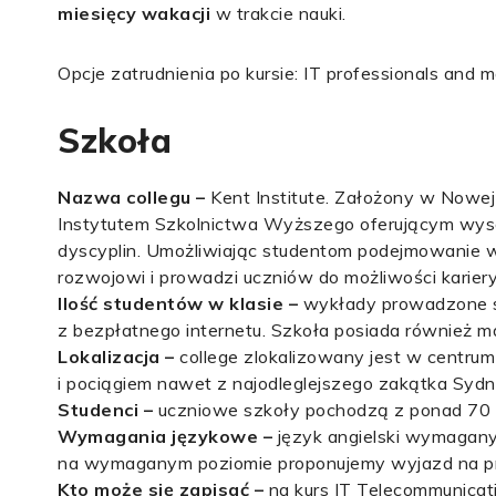
miesięcy wakacji
w trakcie nauki.
Opcje zatrudnienia po kursie: IT professionals and 
Szkoła
Nazwa collegu –
Kent Institute. Założony w Nowej 
Instytutem Szkolnictwa Wyższego oferującym wysokie
dyscyplin. Umożliwiając studentom podejmowanie w
rozwojowi i prowadzi uczniów do możliwości karier
Ilość studentów w klasie
–
wykłady prowadzone s
z bezpłatnego internetu. Szkoła posiada również ma
Lokalizacja –
college zlokalizowany jest w centrum
i pociągiem nawet z najodleglejszego zakątka Sydn
Studenci –
uczniowe szkoły pochodzą z ponad 70 kr
Wymagania językowe –
język angielski wymagany
na wymaganym poziomie proponujemy wyjazd na 
Kto może się zapisać –
na kurs IT Telecommunicat