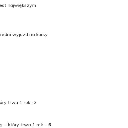
jest największym
średni wyjazd na kursy
óry trwa 1 rok i 3
g
–
który trwa 1 rok
–
6