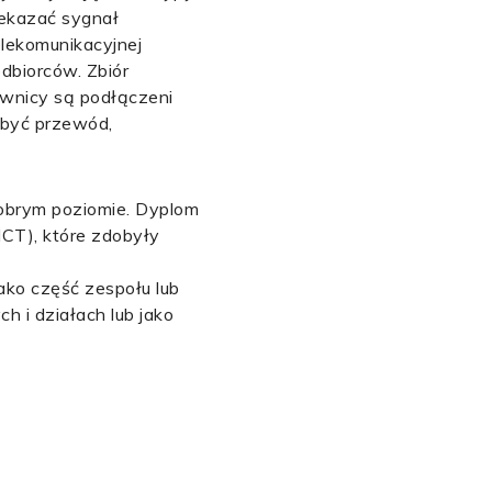
zekazać sygnał
elekomunikacyjnej
dbiorców. Zbiór
ownicy są podłączeni
 być przewód,
obrym poziomie. Dyplom
ICT), które zdobyły
ako część zespołu lub
 i działach lub jako