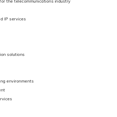
 for the telecommunications industry
d IP services
ion solutions
ing environments
ent
rvices