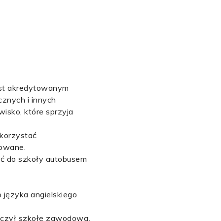
jest akredytowanym
cznych i innych
isko, które sprzyja
korzystać
zowane.
tać do szkoły autobusem
.
 języka angielskiego
ończył szkołę zawodową,