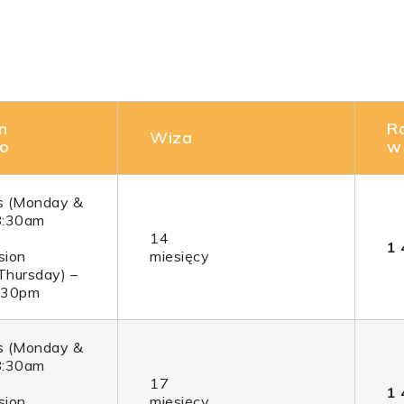
n
R
Wiza
o
w
s (Monday &
8:30am
14
1 
sion
miesięcy
Thursday) –
:30pm
s (Monday &
8:30am
17
1 
sion
miesięcy