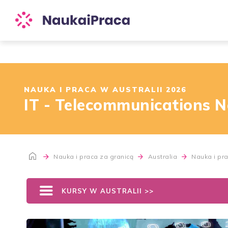
NAUKA I PRACA W AUSTRALII 2026
IT - Telecommunications 
Nauka i praca za granicą
Australia
Nauka i pra
KURSY W AUSTRALII >>