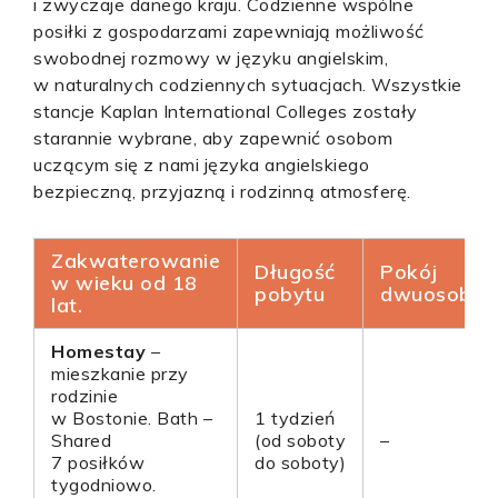
i zwyczaje danego kraju. Codzienne wspólne
posiłki z gospodarzami zapewniają możliwość
swobodnej rozmowy w języku angielskim,
w naturalnych codziennych sytuacjach. Wszystkie
stancje Kaplan International Colleges zostały
starannie wybrane, aby zapewnić osobom
uczącym się z nami języka angielskiego
bezpieczną, przyjazną i rodzinną atmosferę.
Zakwaterowanie
Długość
Pokój
w wieku od 18
pobytu
dwuosobo
lat.
Homestay
–
mieszkanie przy
rodzinie
w Bostonie. Bath –
1 tydzień
Shared
(od soboty
–
7 posiłków
do soboty)
tygodniowo.