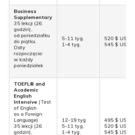
Business
Supplementary
35 lekcji (26
godzin),
od poniedziałku
5-11 tyg.
520 $ USD
do piątku.
1-4 tyg.
545 $ USD
Daty
rozpoczęcia:
w każdy
poniedziałek
TOEFL® and
Academic
English
Intensive
(Test
of English
as a Foreign
Language)
12-19 tyg
495 $ USD
35 lekcji (26
5-11 tyg.
520 $ USD
godzin),
1-4 tyg.
545 $ USD