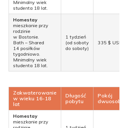
Minimalny wiek
studenta 18 lat.
Homestay
mieszkanie przy
rodzinie
w Bostonie.
1 tydzień
Bath – Shared
(od soboty
335 $ USD
14 posiłków
do soboty)
tygodniowo.
Minimalny wiek
studenta 18 lat.
Zakwaterowanie
Długość
Pokój
w wieku 16-18
pobytu
dwuosobo
lat
Homestay
mieszkanie przy
rodzinie
1 tydzień