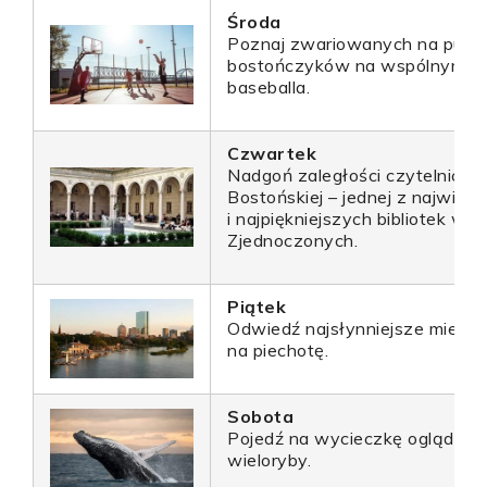
Środa
Poznaj zwariowanych na punkc
bostończyków na wspólnym me
baseballa.
Czwartek
Nadgoń zaległości czytelnicze 
Bostońskiej – jednej z najwięk
i najpiękniejszych bibliotek w 
Zjednoczonych.
Piątek
Odwiedź najsłynniejsze miejsc
na piechotę.
Sobota
Pojedź na wycieczkę oglądać 
wieloryby.