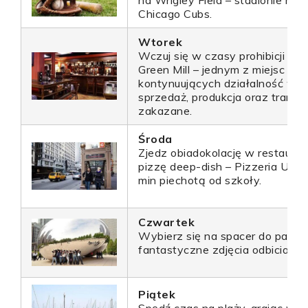
na Wrigley Field – stadionie mis
Chicago Cubs.
Wtorek
Wczuj się w czasy prohibicji w
Green Mill – jednym z miejsc niel
kontynuujących działalność w ok
sprzedaż, produkcja oraz transpo
zakazane.
Środa
Zjedz obiadokolację w restauracj
pizzę deep-dish – Pizzeria Uno,
min piechotą od szkoły.
Czwartek
Wybierz się na spacer do parku M
fantastyczne zdjęcia odbicia w 
Piątek