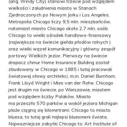
(ang. Windy City) stanowi trzecie pod względem
wielkości i zaludnienia miasto w Stanach
Zjednoczonych po Nowym Jorku i Los Angeles.
Metropolia Chicago liczy 9,5 mln. mieszkańców,
natomiast miasto Chicago około 2,7 mln. osób.
Chicago to wielki ośrodek handlowo-finansowy
(największa na świecie giełda płodów rolnych )
oraz wielki węzeł komunikacyjny i główny zespół
portowy Wielkich Jezior. Pierwszy na świecie
drapacz chmur Home Insurance Building został
zbudowany w Chicago w 1885 i tutaj pracowali
światowej sławy architekci, m.in. Daniel Burnham,
Frank Lloyd Wright i Mies van der Rohe. Chicago
jest drugim na świecie, po Warszawie, miastem
pod względem liczby Polaków. Miasto
ma przeszło 570 parków a wokół jeziora Michigan
plaże ciągną się kilometrami. Chicago to miasto
bluesa, to tutaj grali najlepsi bluesmeni świata.
Najwazniejsze zabytki Chicago to: Art Institute of