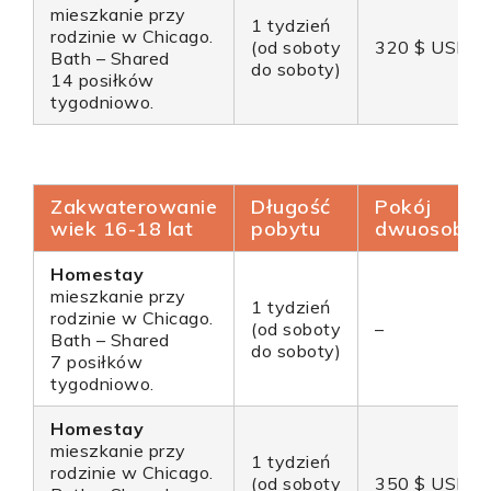
mieszkanie przy
1 tydzień
rodzinie w Chicago.
(od soboty
320 $ USD*
Bath – Shared
do soboty)
14 posiłków
tygodniowo.
Zakwaterowanie
Długość
Pokój
wiek 16-18 lat
pobytu
dwuosobo
Homestay
mieszkanie przy
1 tydzień
rodzinie w Chicago.
(od soboty
–
Bath – Shared
do soboty)
7 posiłków
tygodniowo.
Homestay
mieszkanie przy
1 tydzień
rodzinie w Chicago.
(od soboty
350 $ USD*