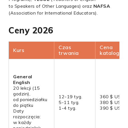
to Speakers of Other Languages) oraz
NAFSA
(Association for International Educators).
Ceny 2026
Czas
Cena
Kurs
trwania
katalogow
General
English
20 lekcji (15
godzin),
12-19 tyg.
360 $ USD
od poniedziałku
5-11 tyg.
380 $ USD
do piątku
1-4 tyg.
390 $ USD
Daty
rozpoczęcia:
w każdy