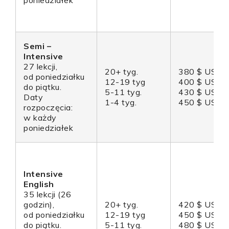
poniedziałek
Semi –
Intensive
27 lekcji,
20+ tyg.
380 $ USD
od poniedziałku
12-19 tyg
400 $ USD
do piątku.
5-11 tyg.
430 $ USD
Daty
1-4 tyg.
450 $ USD
rozpoczęcia:
w każdy
poniedziałek
Intensive
English
35 lekcji (26
godzin),
20+ tyg.
420 $ USD
od poniedziałku
12-19 tyg
450 $ USD
do piątku.
5-11 tyg.
480 $ USD