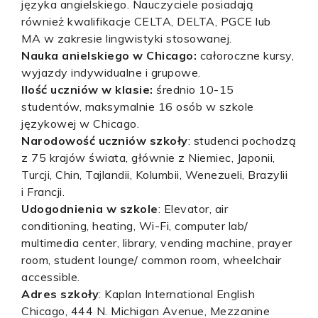
języka angielskiego. Nauczyciele posiadają
również kwalifikacje CELTA, DELTA, PGCE lub
MA w zakresie lingwistyki stosowanej.
Nauka anielskiego w Chicago:
całoroczne kursy,
wyjazdy indywidualne i grupowe.
Ilość uczniów w klasie:
średnio 10-15
studentów, maksymalnie 16 osób w szkole
językowej w Chicago.
Narodowość uczniów szkoły
: studenci pochodzą
z 75 krajów świata, głównie z Niemiec, Japonii,
Turcji, Chin, Tajlandii, Kolumbii, Wenezueli, Brazylii
i Francji.
Udogodnienia w szkole
: Elevator, air
conditioning, heating, Wi-Fi, computer lab/
multimedia center, library, vending machine, prayer
room, student lounge/ common room, wheelchair
accessible.
Adres szkoły
:
Kaplan International English
Chicago, 444 N. Michigan Avenue, Mezzanine