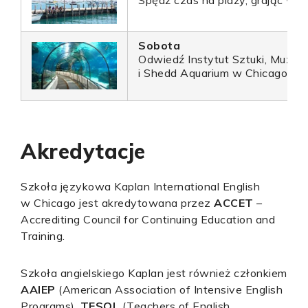
Spędź czas na plaży, grając w s
Sobota
Odwiedź Instytut Sztuki, Muzuem
i Shedd Aquarium w Chicago.
Akredytacje
Szkoła językowa Kaplan International English
w Chicago jest akredytowana przez
ACCET
–
Accrediting Council for Continuing Education and
Training.
Szkoła angielskiego Kaplan jest również członkiem
AAIEP
(American Association of Intensive English
Programs),
TESOL
(Teachers of English