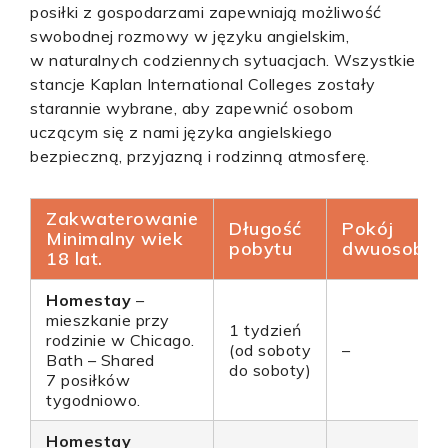
posiłki z gospodarzami zapewniają możliwość
swobodnej rozmowy w języku angielskim,
w naturalnych codziennych sytuacjach. Wszystkie
stancje Kaplan International Colleges zostały
starannie wybrane, aby zapewnić osobom
uczącym się z nami języka angielskiego
bezpieczną, przyjazną i rodzinną atmosferę.
Zakwaterowanie
Długość
Pokój
Minimalny wiek
pobytu
dwuosobo
18 lat.
Homestay
–
mieszkanie przy
1 tydzień
rodzinie w Chicago.
(od soboty
–
Bath – Shared
do soboty)
7 posiłków
tygodniowo.
Homestay