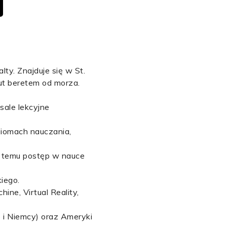
ty. Znajduje się w St.
ut beretem od morza.
sale lekcyjne
ziomach nauczania,
i temu postęp w nauce
iego.
ine, Virtual Reality,
e i Niemcy) oraz Ameryki