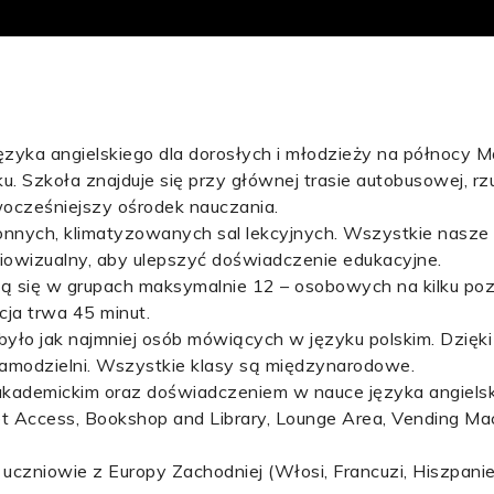
zyka angielskiego dla dorosłych i młodzieży na północy Mal
. Szkoła znajduje się przy głównej trasie autobusowej, rz
ocześniejszy ośrodek nauczania.
onnych, klimatyzowanych sal lekcyjnych. Wszystkie nasze 
iowizualny, aby ulepszyć doświadczenie edukacyjne.
ją się w grupach maksymalnie 12 – osobowych na kilku po
a trwa 45 minut.
 było jak najmniej osób mówiących w języku polskim. Dzięk
 samodzielni. Wszystkie klasy są międzynarodowe.
kademickim oraz doświadczeniem w nauce języka angielsk
t Access, Bookshop and Library, Lounge Area, Vending Mach
 uczniowie z Europy Zachodniej (Włosi, Francuzi, Hiszpani