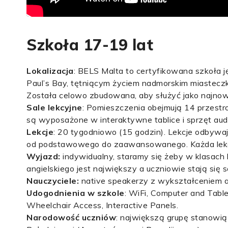
Szkoła 17-19 lat
Lokalizacja
: BELS Malta to certyfikowana szkoła ję
Paul’s Bay, tętniącym życiem nadmorskim miasteczku
Została celowo zbudowana, aby służyć jako najnow
Sale lekcyjne
: Pomieszczenia obejmują 14 przestr
są wyposażone w interaktywne tablice i sprzęt aud
Lekcje
: 20 tygodniowo (15 godzin). Lekcje odbywa
od podstawowego do zaawansowanego. Każda lekcj
Wyjazd:
indywidualny, staramy się żeby w klasach
angielskiego jest największy a uczniowie stają się
Nauczyciele:
native speakerzy z wykształceniem a
Udogodnienia w szkole
: WiFi, Computer and Table
Wheelchair Access, Interactive Panels.
Narodowość uczniów
: największą grupę stanowią