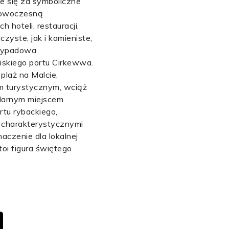
je się za symboliczne
 nowoczesną
 hoteli, restauracji,
zyste, jak i kamieniste,
 wypadowa
iskiego portu Cirkewwa.
 plaż na Malcie,
um turystycznym, wciąż
pularnym miejscem
rtu rybackiego,
e charakterystycznymi
aczenie dla lokalnej
oi figura świętego