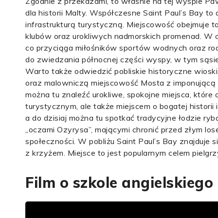
Zgodnie z przekazami, to właśnie na tej wyspie Pawe
dla historii Malty. Współczesne Saint Paul’s Bay t
infrastrukturą turystyczną. Miejscowość obejmuje tak
klubów oraz urokliwych nadmorskich promenad. W okol
co przyciąga miłośników sportów wodnych oraz rod
do zwiedzania północnej części wyspy, w tym sąsi
Warto także odwiedzić pobliskie historyczne wioski, 
oraz malowniczą miejscowość Mosta z imponującą ko
można tu znaleźć urokliwe, spokojne miejsca, które 
turystycznym, ale także miejscem o bogatej historii 
a do dzisiaj można tu spotkać tradycyjne łodzie r
„oczami Ozyrysa”, mającymi chronić przed złym lose
społeczności. W pobliżu Saint Paul’s Bay znajduje 
z krzyżem. Miejsce to jest popularnym celem pielg
Film o szkole angielskiego