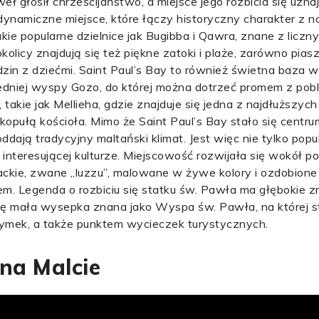
ł głosił chrześcijaństwo, a miejsce jego rozbicia się uzna
o dynamiczne miejsce, które łączy historyczny charakter z
ie popularne dzielnice jak Bugibba i Qawra, znane z licznych
icy znajdują się też piękne zatoki i plaże, zarówno piaszc
zin z dziećmi. Saint Paul’s Bay to również świetna baza
edniej wyspy Gozo, do której można dotrzeć promem z pobl
takie jak Mellieha, gdzie znajduje się jedna z najdłuższych
pułą kościoła. Mimo że Saint Paul’s Bay stało się centr
oddają tradycyjny maltański klimat. Jest więc nie tylko po
i interesującej kulturze. Miejscowość rozwijała się wokół po
ybackie, zwane „luzzu”, malowane w żywe kolory i ozdobion
m. Legenda o rozbiciu się statku św. Pawła ma głębokie zn
się mała wysepka znana jako Wyspa św. Pawła, na której st
rzymek, a także punktem wycieczek turystycznych.
 na Malcie