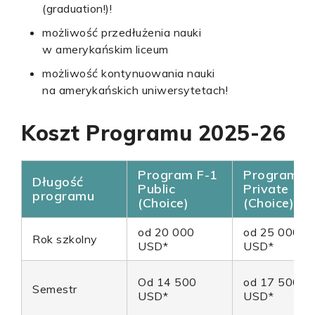
(graduation!)!
możliwość przedłużenia nauki
w amerykańskim liceum
możliwość kontynuowania nauki
na amerykańskich uniwersytetach!
Koszt Programu 2025-26
Program F-1
Program F
Długość
Public
Private
programu
(Choice)
(Choice)
od 20 000
od 25 000
Rok szkolny
USD*
USD*
Od 14 500
od 17 500
Semestr
USD*
USD*