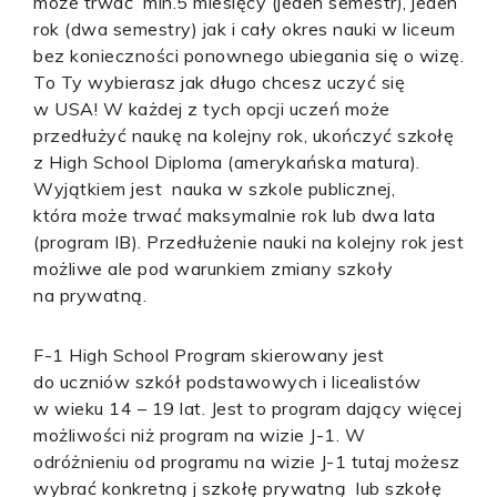
może trwać min.5 miesięcy (jeden semestr), jeden
rok (dwa semestry) jak i cały okres nauki w liceum
bez konieczności ponownego ubiegania się o wizę.
To Ty wybierasz jak długo chcesz uczyć się
w USA! W każdej z tych opcji uczeń może
przedłużyć naukę na kolejny rok, ukończyć szkołę
z High School Diploma (amerykańska matura).
Wyjątkiem jest nauka w szkole publicznej,
która może trwać maksymalnie rok lub dwa lata
(program IB). Przedłużenie nauki na kolejny rok jest
możliwe ale pod warunkiem zmiany szkoły
na prywatną.
F-1 High School Program skierowany jest
do uczniów szkół podstawowych i licealistów
w wieku 14 – 19 lat. Jest to program dający więcej
możliwości niż program na wizie J-1. W
odróżnieniu od programu na wizie J-1 tutaj możesz
wybrać konkretną j szkołę prywatną lub szkołę