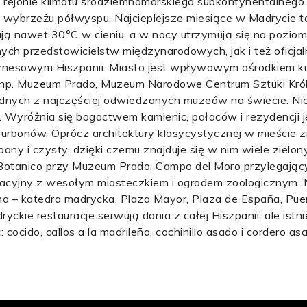
w rejonie klimatu śródziemnomorskiego subkontynentalneg
 wybrzeżu półwyspu. Najcieplejsze miesiące w Madrycie to 
gają nawet 30°C w cieniu, a w nocy utrzymują się na poziom
innych przedstawicielstw międzynarodowych, jak i też oficja
znesowym Hiszpanii. Miasto jest wpływowym ośrodkiem kul
ji, np. Muzeum Prado, Muzeum Narodowe Centrum Sztuki Kró
jednych z najczęściej odwiedzanych muzeów na świecie. N
 Wyróżnia się bogactwem kamienic, pałaców i rezydencji 
rbonów. Oprócz architektury klasycystycznej w mieście 
bany i czysty, dzięki czemu znajduje się w nim wiele zielo
ín Botanico przy Muzeum Prado, Campo del Moro przylegając
eacyjny z wesołym miasteczkiem i ogrodem zoologicznym.
a – katedra madrycka, Plaza Mayor, Plaza de España, Pue
yckie restauracje serwują dania z całej Hiszpanii, ale istn
ocido, callos a la madrileña, cochinillo asado i cordero as