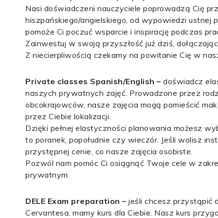
Nasi doświadczeni nauczyciele poprowadzą Cię pr
hiszpańskiego/angielskiego, od wypowiedzi ustnej p
pomoże Ci poczuć wsparcie i inspirację podczas pr
Zainwestuj w swoją przyszłość już dziś, dołączają
Z niecierpliwością czekamy na powitanie Cię w nas
Private classes Spanish/English –
doświadcz elas
naszych prywatnych zajęć. Prowadzone przez rodzi
obcokrajowców, nasze zajęcia mogą pomieścić maks
przez Ciebie lokalizacji.
Dzięki pełnej elastyczności planowania możesz wybra
to poranek, popołudnie czy wieczór. Jeśli wolisz i
przystępnej cenie, co nasze zajęcia osobiste.
Pozwól nam pomóc Ci osiągnąć Twoje cele w zakre
prywatnym.
DELE Exam preparation –
jeśli chcesz przystąpić
Cervantesa, mamy kurs dla Ciebie. Nasz kurs przy