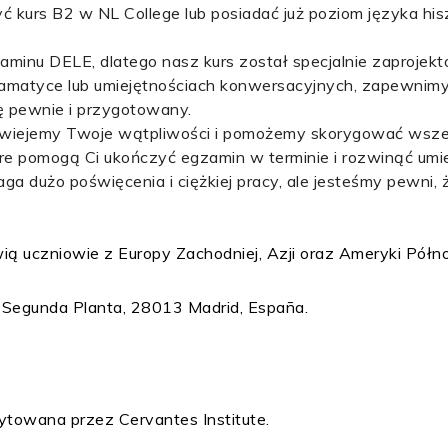
yć kurs B2 w NL College lub posiadać już poziom języka hi
aminu DELE, dlatego nasz kurs został specjalnie zaproje
 gramatyce lub umiejętnościach konwersacyjnych, zapewnimy
się pewnie i przygotowany.
ozwiejemy Twoje wątpliwości i pomożemy skorygować wszel
e pomogą Ci ukończyć egzamin w terminie i rozwinąć umie
a dużo poświęcenia i ciężkiej pracy, ale jesteśmy pewni,
ą uczniowie z Europy Zachodniej, Azji oraz Ameryki Półno
, Segunda Planta, 28013 Madrid, España.
ytowana przez Cervantes Institute.