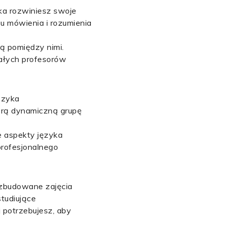
ka rozwiniesz swoje
u mówienia i rozumienia
wą pomiędzy nimi.
iałych profesorów
ęzyka
obrą dynamiczną grupę
 aspekty języka
profesjonalnego
ozbudowane zajęcia
studiujące
j potrzebujesz, aby