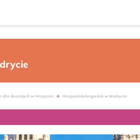
drycie
i dla dorosłych w Hiszpanii
Hiszpański/Angielski w Madrycie