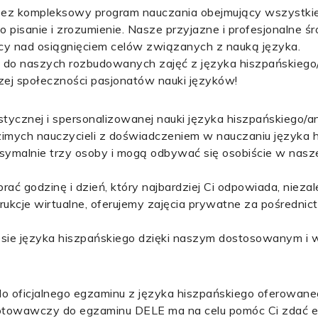
zez kompleksowy program nauczania obejmujący wszystkie
o pisanie i zrozumienie. Nasze przyjazne i profesjonalne ś
acy nad osiągnięciem celów związanych z nauką języka.
c do naszych rozbudowanych zajęć z języka hiszpańskiego/
zej społeczności pasjonatów nauki języków!
tycznej i spersonalizowanej nauki języka hiszpańskiego/a
mych nauczycieli z doświadczeniem w nauczaniu języka h
ymalnie trzy osoby i mogą odbywać się osobiście w nasze
ć godzinę i dzień, który najbardziej Ci odpowiada, niezale
nstrukcje wirtualne, oferujemy zajęcia prywatne za pośredn
sie języka hiszpańskiego dzięki naszym dostosowanym i
 do oficjalnego egzaminu z języka hiszpańskiego oferowane
gotowawczy do egzaminu DELE ma na celu pomóc Ci zdać e