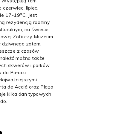
o. Występują tam
czerwiec, lipiec,
ie 17-19°C. Jest
lną rezydencją rodziny
turalnym, na świecie
lowej Zofii czy Muzeum
ic dziwnego zatem,
jeszcze z czasów
znaleźć można także
nych skwerów i parków.
y do Pałacu
 Najważniejszymi
rta de Acalá oraz Plaza
ieje kilka dań typowych
ado.