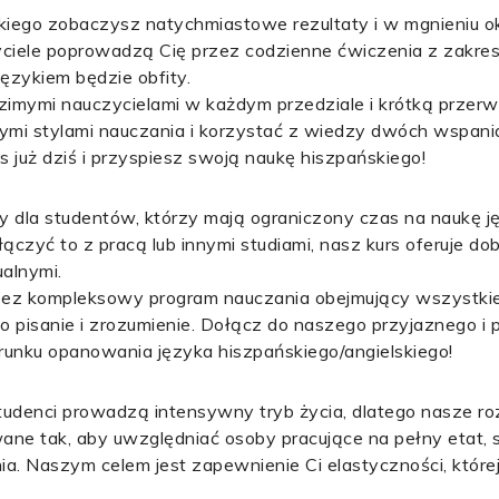
iego zobaczysz natychmiastowe rezultaty i w mgnieniu o
ciele poprowadzą Cię przez codzienne ćwiczenia z zakres
językiem będzie obfity.
dzimymi nauczycielami w każdym przedziale i krótką przer
nymi stylami nauczania i korzystać z wiedzy dwóch wspan
 już dziś i przyspiesz swoją naukę hiszpańskiego!
 dla studentów, którzy mają ograniczony czas na naukę j
łączyć to z pracą lub innymi studiami, nasz kurs oferuje d
ualnymi.
zez kompleksowy program nauczania obejmujący wszystkie
o pisanie i zrozumienie. Dołącz do naszego przyjaznego i 
ierunku opanowania języka hiszpańskiego/angielskiego!
studenci prowadzą intensywny tryb życia, dlatego nasze r
ane tak, aby uwzględniać osoby pracujące na pełny etat, 
ia. Naszym celem jest zapewnienie Ci elastyczności, które