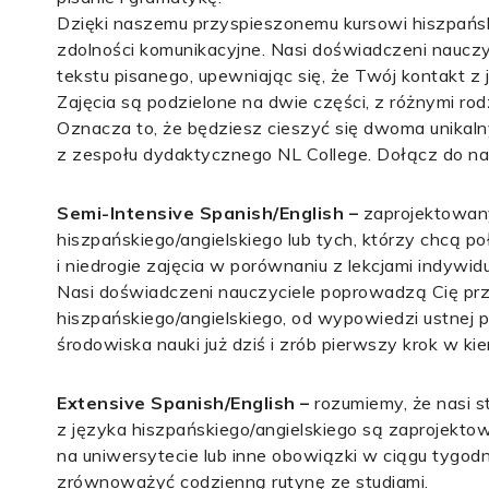
Dzięki naszemu przyspieszonemu kursowi hiszpańsk
zdolności komunikacyjne. Nasi doświadczeni nauczy
tekstu pisanego, upewniając się, że Twój kontakt z 
Zajęcia są podzielone na dwie części, z różnymi ro
Oznacza to, że będziesz cieszyć się dwoma unikal
z zespołu dydaktycznego NL College. Dołącz do nas
Semi-Intensive Spanish/English –
zaprojektowany
hiszpańskiego/angielskiego lub tych, którzy chcą po
i niedrogie zajęcia w porównaniu z lekcjami indywid
Nasi doświadczeni nauczyciele poprowadzą Cię pr
hiszpańskiego/angielskiego, od wypowiedzi ustnej p
środowiska nauki już dziś i zrób pierwszy krok w k
Extensive Spanish/English –
rozumiemy, że nasi 
z języka hiszpańskiego/angielskiego są zaprojektow
na uniwersytecie lub inne obowiązki w ciągu tygodn
zrównoważyć codzienną rutynę ze studiami.