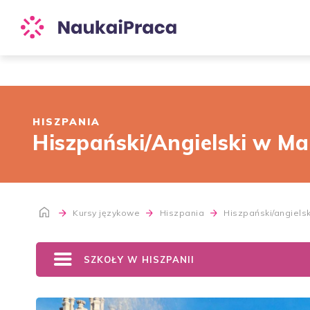
HISZPANIA
Hiszpański/Angielski w Ma
Kursy językowe
Hiszpania
Hiszpański/angielsk
SZKOŁY W HISZPANII