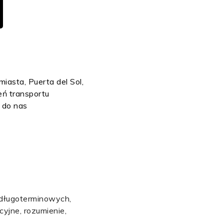
iasta, Puerta del Sol,
eń transportu
 do nas
 długoterminowych,
yjne, rozumienie,