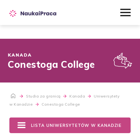
KANADA
Conestoga College
Studia za granicą
Kanada
Uniwersytety
w Kanadzie
Conestoga College
LISTA UNIWERSYTETÓW W KANADZIE