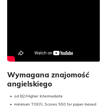
Wymagana znajomość
angielskiego
od B2/Higher Intermediate
minimum TOEFL Scores 550 for paper-based