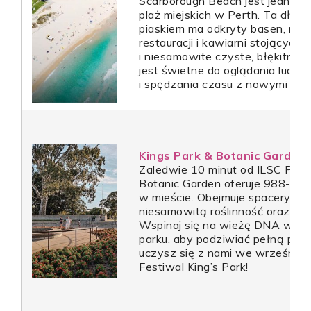
Scarborough Beach jest jedną z 
plaż miejskich w Perth. Ta długa
piaskiem ma odkryty basen, mn
restauracji i kawiarni stojących
i niesamowite czyste, błękitne 
jest świetne do oglądania ludzi,
i spędzania czasu z nowymi przy
Kings Park & Botanic Garden
Zaledwie 10 minut od ILSC Perth
Botanic Garden oferuje 988-aro
w mieście. Obejmuje spacery wi
niesamowitą roślinność oraz fan
Wspinaj się na wieżę DNA w na
parku, aby podziwiać pełną pano
uczysz się z nami we wrześniu,
Festiwal King’s Park!