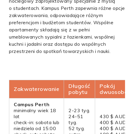
noclegowy zaprojektowany specjalnie z myślą
o studentach. Kampus Perth zapewnia różne opcje
zakwaterowania, odpowiadające różnym
preferencjom i budżetom studentów. Wspólne
apartamenty składają się z w pełni
umeblowanych sypialni z łazienkami, wspólnej
kuchni i jadalni oraz dostępu do wspólnych
przestrzeni do spotkań towarzyskich i nauki.
Długość
Pokój
Zakwaterowanie
pobytu
dwuosobow
Campus Perth
minimalny wiek 18
2-23 tyg.
lat
24-51
430 $ AUD
check-in: sobota lub
tyg.
400 $ AUD
niedziela od 15:00
52 tyg.
400 $ AUD