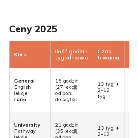
Ceny 2025
Ilość godzin
Czas
Ce
Kurs
tygodniowo
trwania
ka
General
15 godzin
13 tyg. +
English
(27 lekcji)
28
2-12
lekcje
od pon.
28
tyg.
rano
do piątku
University
21 godzin
13 tyg. +
Pathway
(35 lekcji)
30
2-12
lekcje
od pon.
30