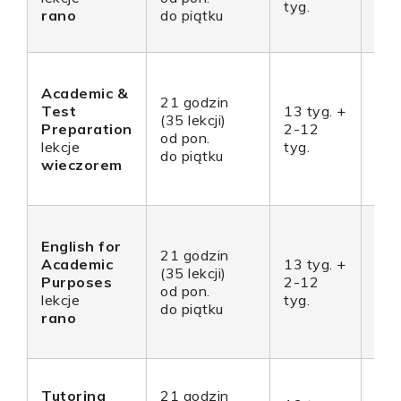
tyg.
rano
do piątku
Academic &
21 godzin
Test
13 tyg. +
(35 lekcji)
28
Preparation
2-12
od pon.
28
lekcje
tyg.
do piątku
wieczorem
English for
21 godzin
Academic
13 tyg. +
(35 lekcji)
30
Purposes
2-12
od pon.
30
lekcje
tyg.
do piątku
rano
Tutoring
21 godzin