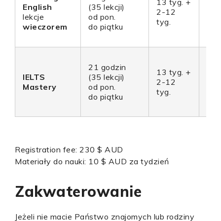
13 tyg. +
English
(35 lekcji)
28
2-12
lekcje
od pon.
28
tyg.
wieczorem
do piątku
21 godzin
13 tyg. +
IELTS
(35 lekcji)
30
2-12
Mastery
od pon.
30
tyg.
do piątku
Registration fee: 230 $ AUD
Materiały do nauki: 10 $ AUD za tydzień
Zakwaterowanie
Jeżeli nie macie Państwo znajomych lub rodziny