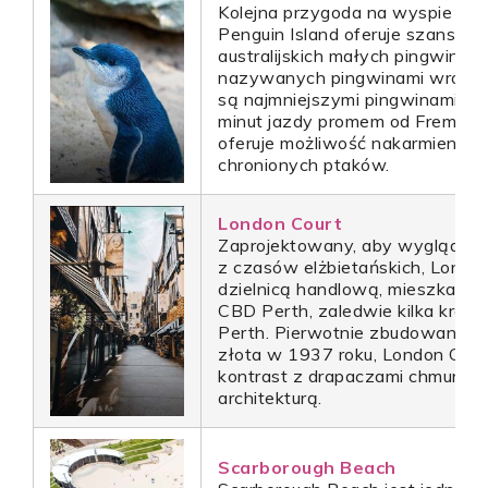
Kolejna przygoda na wyspie na p
Penguin Island oferuje szansę z
australijskich małych pingwinó
nazywanych pingwinami wróżek)
są najmniejszymi pingwinami na 
minut jazdy promem od Fremantl
oferuje możliwość nakarmienia t
chronionych ptaków.
London Court
Zaprojektowany, aby wyglądać j
z czasów elżbietańskich, London
dzielnicą handlową, mieszkalną 
CBD Perth, zaledwie kilka krok
Perth. Pierwotnie zbudowany p
złota w 1937 roku, London Cou
kontrast z drapaczami chmur C
architekturą.
Scarborough Beach