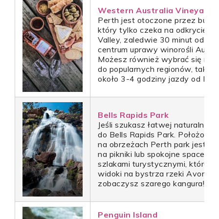
Western Australia Vineyards
Perth jest otoczone przez bujny 
który tylko czeka na odkrycie. N
Valley, zaledwie 30 minut od CB
centrum uprawy winorośli Austral
Możesz również wybrać się na 
do popularnych regionów, takich 
około 3-4 godziny jazdy od Pert
Bells Rapids Park
Jeśli szukasz łatwej naturalnej uc
do Bells Rapids Park. Położony
na obrzeżach Perth park jest d
na pikniki lub spokojne spacery 
szlakami turystycznymi, które o
widoki na bystrza rzeki Avon. M
zobaczysz szarego kangura!
Penguin Island