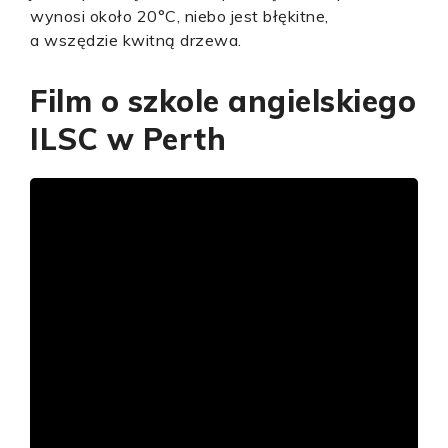
wynosi około 20°C, niebo jest błękitne,
a wszędzie kwitną drzewa.
Film o szkole angielskiego
ILSC w Perth