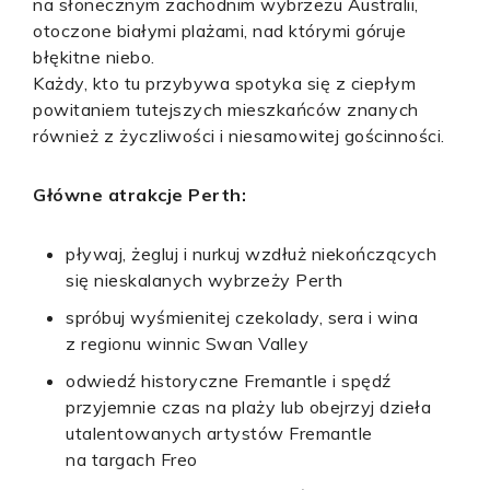
na słonecznym zachodnim wybrzeżu Australii,
otoczone białymi plażami, nad którymi góruje
błękitne niebo.
Każdy, kto tu przybywa spotyka się z ciepłym
powitaniem tutejszych mieszkańców znanych
również z życzliwości i niesamowitej gościnności.
Główne atrakcje Perth:
pływaj, żegluj i nurkuj wzdłuż niekończących
się nieskalanych wybrzeży Perth
spróbuj wyśmienitej czekolady, sera i wina
z regionu winnic Swan Valley
odwiedź historyczne Fremantle i spędź
przyjemnie czas na plaży lub obejrzyj dzieła
utalentowanych artystów Fremantle
na targach Freo