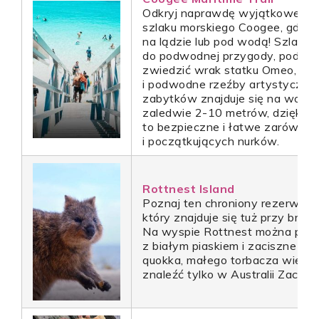
Odkryj naprawdę wyjątkowe do
szlaku morskiego Coogee, gdzi
na lądzie lub pod wodą! Szlak o
do podwodnej przygody, podcza
zwiedzić wrak statku Omeo, szt
i podwodne rzeźby artystyczne
zabytków znajduje się na wodac
zaledwie 2-10 metrów, dzięki c
to bezpieczne i łatwe zarówno d
i początkujących nurków.
Rottnest Island
Poznaj ten chroniony rezerwat p
który znajduje się tuż przy brze
Na wyspie Rottnest można podz
z białym piaskiem i zaciszne za
quokka, małego torbacza wielkoś
znaleźć tylko w Australii Zachodn