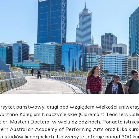
wersytet państwowy, drugi pod względem wielkości uniwersyt
worzono Kolegium Nauczycielskie (Claremont Teachers Col
r, Master i Doctoral w wielu dziedzinach. Ponadto istnie
n Australian Academy of Performing Arts oraz kilka ku
 studiów licencjackich. Uniwersytet oferuje ponad 300 k