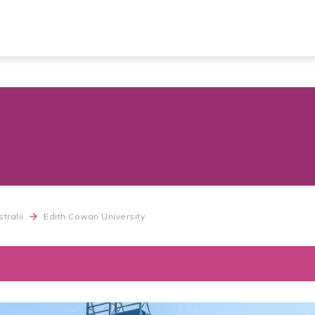
tralii
Edith Cowan University