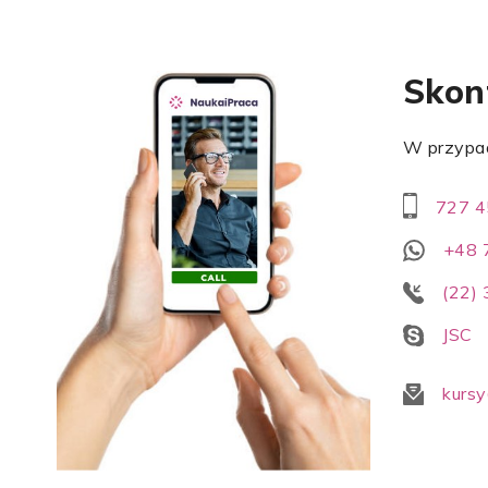
Skont
W przypad
727 4
+48 
(22)
JSC
kursy