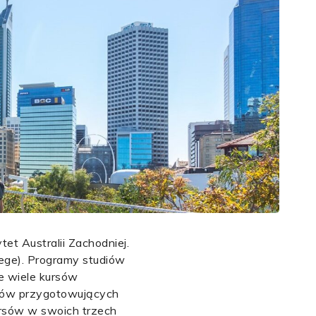
et Australii Zachodniej.
lege). Programy studiów
je wiele kursów
rsów przygotowujących
ursów w swoich trzech