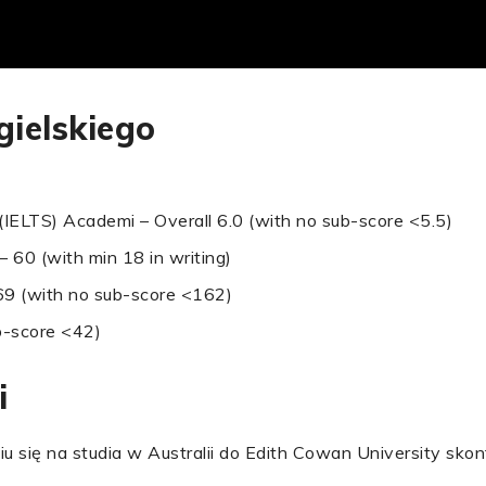
ielskiego
(IELTS) Academi – Overall 6.0 (with no sub-score <5.5)
 60 (with min 18 in writing)
69 (with no sub-score <162)
b-score <42)
i
u się na studia w Australii do Edith Cowan University skon