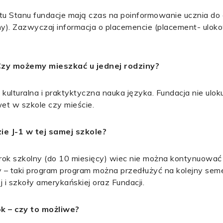
Stanu fundacje mają czas na poinformowanie ucznia do d
y). Zazwyczaj informacja o placemencie (placement- ulok
Czy możemy mieszkać u jednej rodziny?
ulturalna i praktyktyczna nauka języka. Fundacja nie ulo
et w szkole czy mieście.
e J-1 w tej samej szkole?
ok szkolny (do 10 miesięcy) wiec nie można kontynuować 
ny – taki program program można przedłużyć na kolejny sem
i szkoły amerykańskiej oraz Fundacji.
k – czy to możliwe?