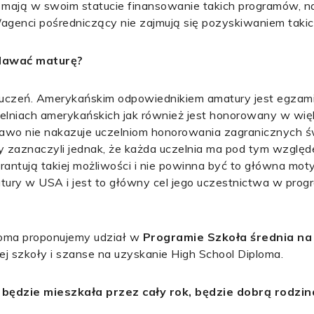
óre mają w swoim statucie finansowanie takich programów, n
a/agenci pośredniczący nie zajmują się pozyskiwaniem taki
dawać maturę?
y uczeń. Amerykańskim odpowiednikiem amatury jest egza
czelniach amerykańskich jak również jest honorowany w wię
(prawo nie nakazuje uczelniom honorowania zagranicznych ś
 zaznaczyli jednak, że każda uczelnia ma pod tym względ
rantują takiej możliwości i nie powinna być to główna mot
tury w USA i jest to główny cel jego uczestnictwa w prog
ploma proponujemy udział w
Programie Szkoła średnia na
ej szkoły i szanse na uzyskanie High School Diploma.
 będzie mieszkała przez cały rok, będzie dobrą rodzin