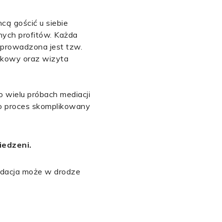
cą gościć u siebie
nnych profitów. Każda
 prowadzona jest tzw.
skowy oraz wizyta
o wielu próbach mediacji
 to proces skomplikowany
iedzeni.
undacja może w drodze