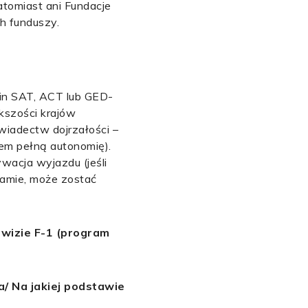
atomiast ani Fundacje
ch funduszy.
min SAT, ACT lub GED-
kszości krajów
wiadectw dojrzałości –
em pełną autonomię).
ywacja wyjazdu (jeśli
ramie, może zostać
 wizie F-1 (program
a/ Na jakiej podstawie