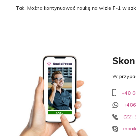
Tak. Można kontynuować naukę na wizie F-1 w szkol
Skont
W przypad
+48 6
+48
(22)
monik