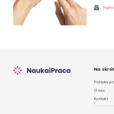
highs
Na skró
Polityka p
O nas
Kontakt