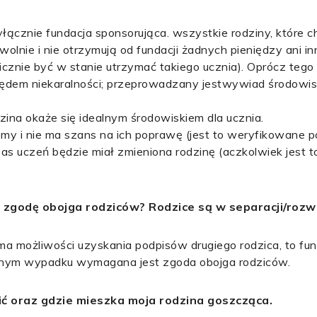
yłącznie fundacja sponsorująca. wszystkie rodziny, które ch
olnie i nie otrzymują od fundacji żadnych pieniędzy ani i
cznie być w stanie utrzymać takiego ucznia). Oprócz tego
ględem niekaralności; przeprowadzany jestwywiad środowi
zina okaże się idealnym środowiskiem dla ucznia.
lemy i nie ma szans na ich poprawę (jest to weryfikowane p
zas uczeń będzie miał zmieniona rodzinę (aczkolwiek jest
 zgodę obojga rodziców? Rodzice są w separacji/rozw
e ma możliwości uzyskania podpisów drugiego rodzica, to f
nnym wypadku wymagana jest zgoda obojga rodziców.
zić oraz gdzie mieszka moja rodzina goszcząca.