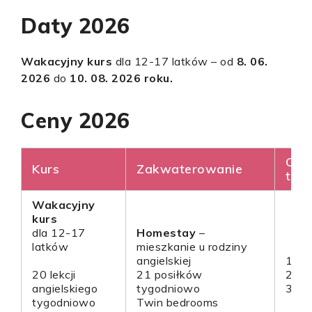
Daty 2026
Wakacyjny kurs
dla 12-17 latków – od
8. 06.
2026
do
10. 08. 2026 roku.
Ceny 2026
Cza
Kurs
Zakwaterowanie
trw
Wakacyjny
kurs
dla 12-17
Homestay
–
latków
mieszkanie u rodziny
angielskiej
1 ty
20 lekcji
21 posiłków
2 ty
angielskiego
tygodniowo
3 ty
tygodniowo
Twin bedrooms