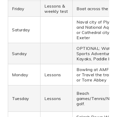
Lessons &
Friday
Boat across the Ba
weekly test
Naval city of Plymo
and National Aquar
Saturday
or Cathedral city of
Exeter
OPTIONAL: Water
Sunday
Sports Adventure, 
Kayaks, Paddle boa
Bowling at AMF
Monday
Lessons
or Travel the trail qu
or Torre Abbey
Beach
Tuesday
Lessons
games/Tennis/Nove
golf.