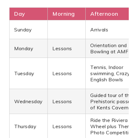
Day
Morning
Afternoon
Sunday
Arrivals
Orientation and
Monday
Lessons
Bowling at AMF bo
Tennis, Indoor
Tuesday
Lessons
swimming, Crazy Gol
English Bowls
Guided tour of the
Wednesday
Lessons
Prehistoric passage
of Kents Cavern
Ride the Riviera
Thursday
Lessons
Wheel plus Themed
Photo Competition