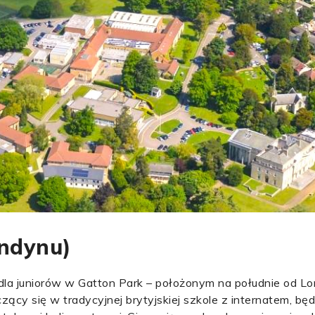
ondynu)
 dla juniorów w Gatton Park – położonym na południe od L
zący się w tradycyjnej brytyjskiej szkole z internatem, bę