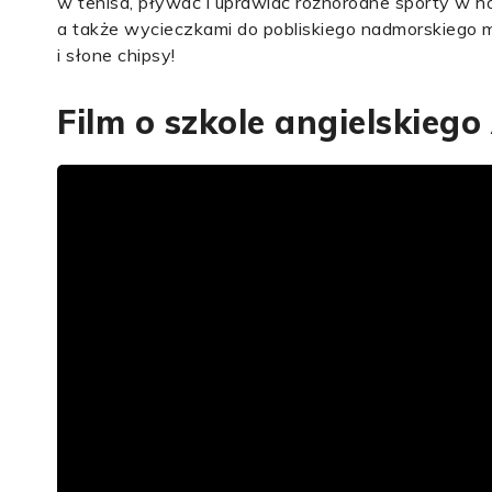
w tenisa, pływać i uprawiać różnorodne sporty w ho
a także wycieczkami do pobliskiego nadmorskiego m
i słone chipsy!
Film o szkole angielskiego