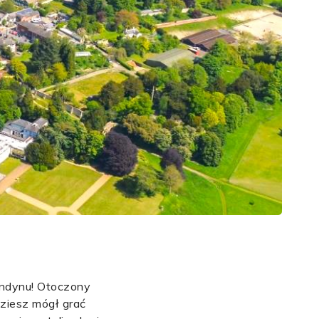
ondynu! Otoczony
dziesz mógł grać