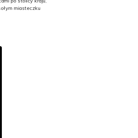
mi po stolicy kraju,
esołym miasteczku