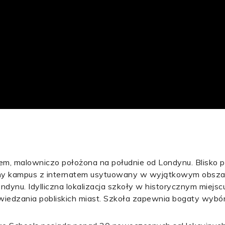
atem, malowniczo położona na południe od Londynu. Blisko
czny kampus z internatem usytuowany w wyjątkowym obszarz
dynu. Idylliczna lokalizacja szkoły w historycznym miejs
zwiedzania pobliskich miast. Szkoła zapewnia bogaty wybó