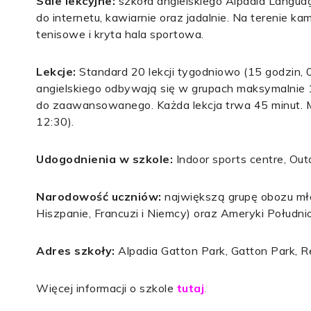
Sale lekcyjne:
szkoła angielskiego Alpadia Langua
do internetu, kawiarnie oraz jadalnie. Na terenie 
tenisowe i kryta hala sportowa.
Lekcje:
Standard 20 lekcji tygodniowo (15 godzin, 0
angielskiego odbywają się w grupach maksymalnie
do zaawansowanego. Każda lekcja trwa 45 minut. M
12:30).
Udogodnienia w szkole:
Indoor sports centre, Outd
Narodowość uczniów:
największą grupę obozu mł
Hiszpanie, Francuzi i Niemcy) oraz Ameryki Południ
Adres szkoły:
Alpadia Gatton Park, Gatton Park, R
Więcej informacji o szkole
tutaj
.