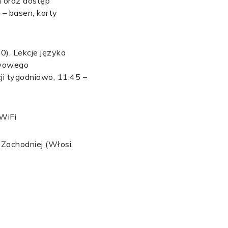
 oraz dostęp
 – basen, korty
0). Lekcje języka
awowego
i tygodniowo, 11:45 –
 WiFi
Zachodniej (Włosi,