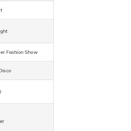
t
ght
er Fashion Show
Disco
t
er