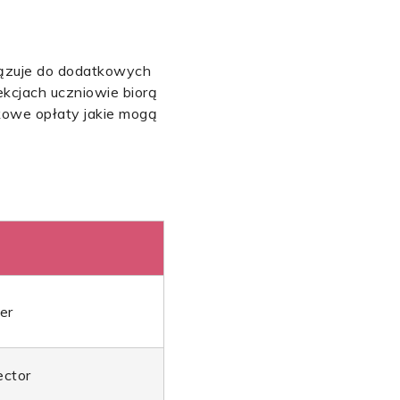
iązuje do dodatkowych
ekcjach uczniowie biorą
kowe opłaty jakie mogą
er
ector