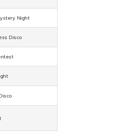
ystery Night
ess Disco
ontest
ight
Disco
t