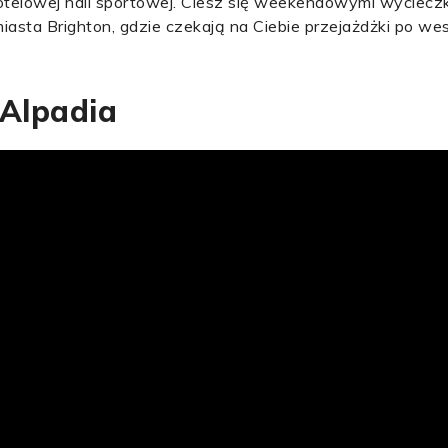
telowej hali sportowej. Ciesz się weekendowymi wycieczka
iasta Brighton, gdzie czekają na Ciebie przejażdżki po w
 Alpadia