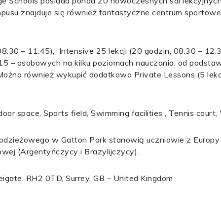
ge Schools posiada ponad 20 nowoczesnych sal lekcyjnych
kampusu znajduje się również fantastyczne centrum sportowe
8:30 – 11:45), Intensive 25 lekcji (20 godzin, 08:30 – 12:3
 15 – osobowych na kilku poziomach nauczania, od podst
ożna również wykupić dodatkowo Private Lessons (5 lekcj
oor space, Sports field, Swimming facilities , Tennis court,
odzieżowego w Gatton Park stanowią uczniowie z Europy 
owej (Argentyńczycy i Brazylijczycy).
eigate, RH2 0TD, Surrey, GB – United Kingdom