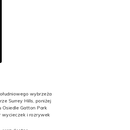
 południowego wybrzeża
e Surrey Hills, poniżej
cu Osiedle Gatton Park
r wycieczek i rozrywek