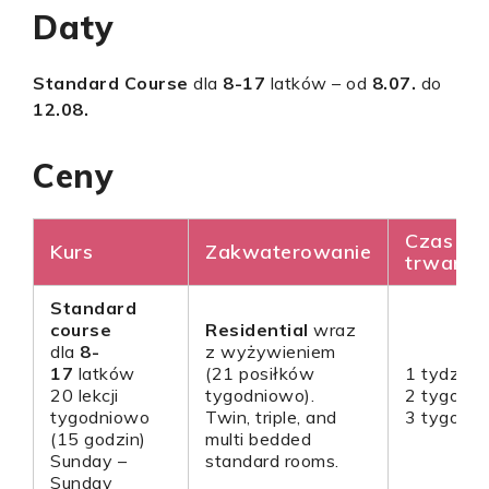
Daty
Standard Course
dla
8-17
latków – od
8.07.
do
12.08.
Ceny
Czas
Kurs
Zakwaterowanie
trwania
Standard
course
Residential
wraz
dla
8-
z wyżywieniem
17
latków
(21 posiłków
1 tydzień
20 lekcji
tygodniowo).
2 tygodni
tygodniowo
Twin, triple, and
3 tygodni
(15 godzin)
multi bedded
Sunday –
standard rooms.
Sunday