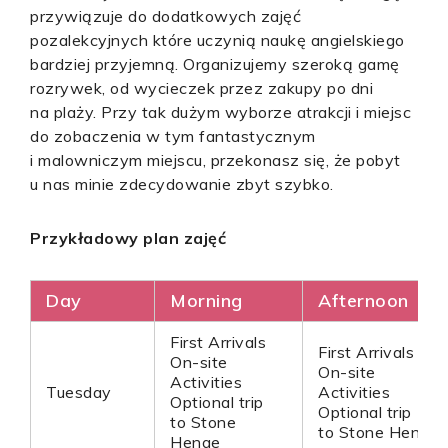
przywiązuje do dodatkowych zajęć
pozalekcyjnych które uczynią naukę angielskiego
bardziej przyjemną. Organizujemy szeroką gamę
rozrywek, od wycieczek przez zakupy po dni
na plaży. Przy tak dużym wyborze atrakcji i miejsc
do zobaczenia w tym fantastycznym
i malowniczym miejscu, przekonasz się, że pobyt
u nas minie zdecydowanie zbyt szybko.
Przykładowy plan zajęć
Day
Morning
Afternoon
First Arrivals
First Arrivals
On-site
On-site
Activities
Tuesday
Activities
Optional trip
Optional trip
to Stone
to Stone Henge
Henge