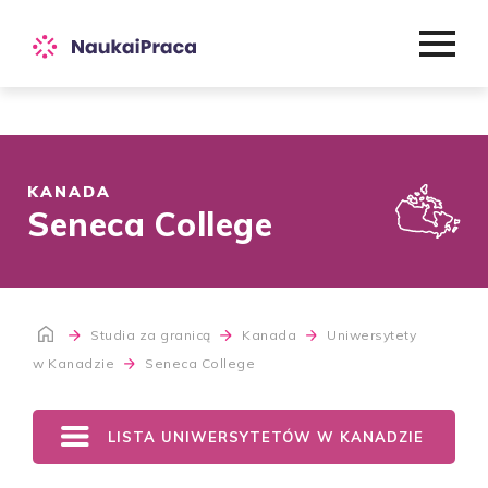
KANADA
Seneca College
Studia za granicą
Kanada
Uniwersytety
w Kanadzie
Seneca College
LISTA UNIWERSYTETÓW W KANADZIE