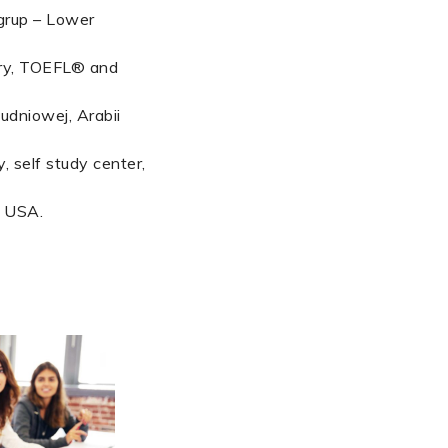
 grup – Lower
tary, TOEFL® and
łudniowej, Arabii
y, self study center,
, USA.