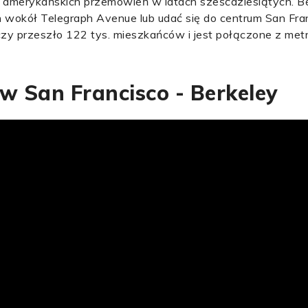
h amerykańskich przemówień w latach sześćdziesiątych. B
h wokół Telegraph Avenue lub udać się do centrum San Fran
iczy przeszło 122 tys. mieszkańców i jest połączone z met
 w San Francisco - Berkeley