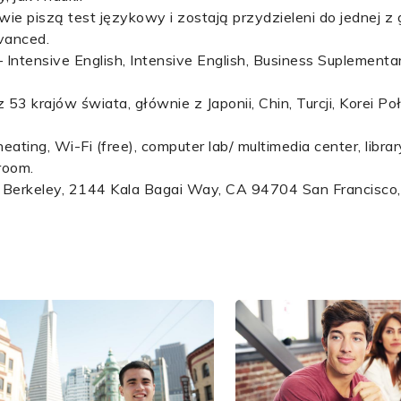
owie piszą test językowy i zostają przydzieleni do jednej z
dvanced.
– Intensive English, Intensive English, Business Suplemen
 53 krajów świata, głównie z Japonii, Chin, Turcji, Korei Po
 heating, Wi-Fi (free), computer lab/ multimedia center, librar
room.
 – Berkeley, 2144 Kala Bagai Way, CA 94704 San Francisco