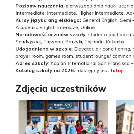
Poziomy nauczania
: pierwszego dnia nauki, uczni
Intermediate, Intermediate, Higher Intermediate, A
Kursy języka angielskiego:
General English, Semi 
Academic English Intensive, Online.
Narodowość uczniów szkoły
: studenci pochodzą z
Saudyjskiej, Tajwanu, Brazylii, Tajlandi i Kolumbii.
Udogodniena w szkole
: Elevator, air conditioning,
prayer room, games room, student lounge/ common 
Adres szkoły
: Kaplan International San Francisco
Katalog szkoły na 2026:
dostępny jest
tutaj
.
Zdjęcia uczestników