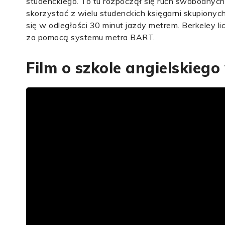
studenckiego. To tu rozpoczął się ruch swobodnyc
skorzystać z wielu studenckich księgarni skupionyc
się w odległości 30 minut jazdy metrem. Berkeley l
za pomocą systemu metra BART.
Film o szkole angielskiego