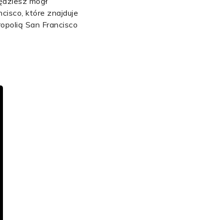
ędziesz mógł
cisco, które znajduje
ropolią San Francisco