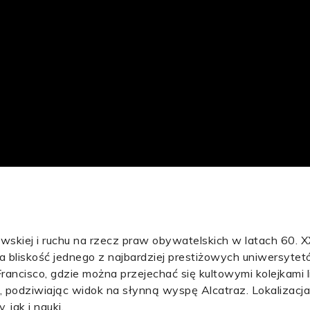
wskiej i ruchu na rzecz praw obywatelskich w latach 60. X
a bliskość jednego z najbardziej prestiżowych uniwersytet
ancisco, gdzie można przejechać się kultowymi kolejkami 
podziwiając widok na słynną wyspę Alcatraz. Lokalizacja
jak i nauki.