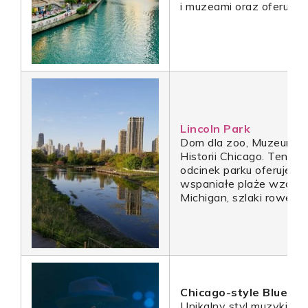
i muzeami oraz oferuje 
Lincoln Park
Dom dla zoo, Muzeum P
Historii Chicago. Ten o
odcinek parku oferuje te
wspaniałe plaże wzdłuż
Michigan, szlaki rowerow
Chicago-style Blues
Unikalny styl muzyki bl