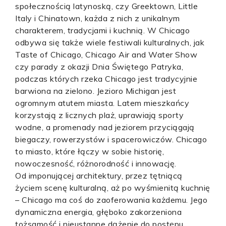
społecznością latynoską, czy Greektown, Little
Italy i Chinatown, każda z nich z unikalnym
charakterem, tradycjami i kuchnią. W Chicago
odbywa się także wiele festiwali kulturalnych, jak
Taste of Chicago, Chicago Air and Water Show
czy parady z okazji Dnia Świętego Patryka,
podczas których rzeka Chicago jest tradycyjnie
barwiona na zielono. Jezioro Michigan jest
ogromnym atutem miasta. Latem mieszkańcy
korzystają z licznych plaż, uprawiają sporty
wodne, a promenady nad jeziorem przyciągają
biegaczy, rowerzystów i spacerowiczów. Chicago
to miasto, które łączy w sobie historię,
nowoczesność, różnorodność i innowację.
Od imponującej architektury, przez tętniącą
życiem scenę kulturalną, aż po wyśmienitą kuchnię
– Chicago ma coś do zaoferowania każdemu. Jego
dynamiczna energia, głęboko zakorzeniona
tożsamość i nieustanne dążenie do postępu