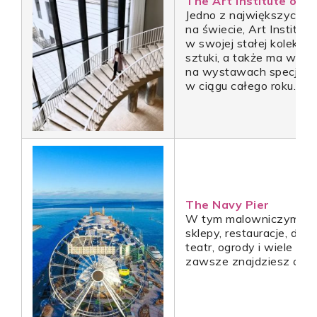
The Art Institute of C
Jedno z największych i
na świecie, Art Institut
w swojej stałej kolekcji
sztuki, a także ma wiel
na wystawach specjaln
w ciągu całego roku.
The Navy Pier
W tym malowniczym miej
sklepy, restauracje, diab
teatr, ogrody i wiele wi
zawsze znajdziesz coś 