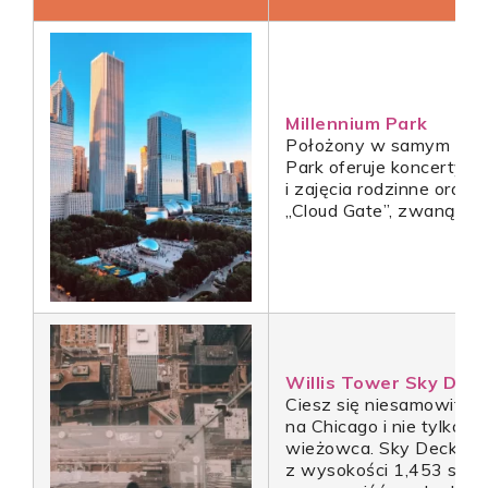
Millennium Park
Położony w samym sercu
Park oferuje koncerty, 
i zajęcia rodzinne oraz 
„Cloud Gate”, zwaną ina
Willis Tower Sky Deck
Ciesz się niesamowitym
na Chicago i nie tylko 
wieżowca. Sky Deck ofe
z wysokości 1,453 stóp