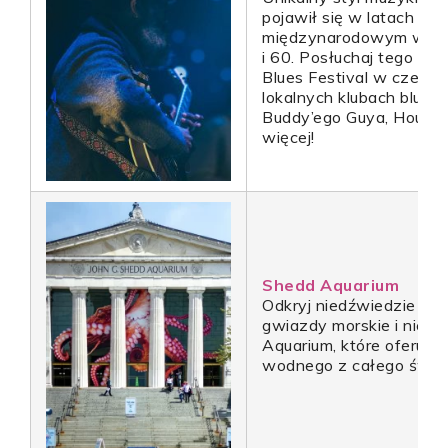
pojawił się w latach 40. i
międzynarodowym wpły
i 60. Posłuchaj tego na
Blues Festival w czerwc
lokalnych klubach blue
Buddy’ego Guya, House o
więcej!
Shedd Aquarium
Odkryj niedźwiedzie pola
gwiazdy morskie i nie t
Aquarium, które oferuje
wodnego z całego świat