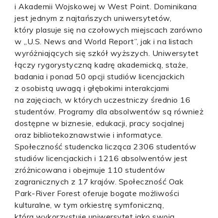
i Akademii Wojskowej w West Point. Dominikana
jest jednym z najtańszych uniwersytetów,
który plasuje się na czołowych miejscach zarówno
w „U.S. News and World Report”, jak i na listach
wyróżniających się szkół wyższych. Uniwersytet
łączy rygorystyczną kadrę akademicką, staże,
badania i ponad 50 opcji studiów licencjackich
z osobistą uwagą i głębokimi interakcjami
na zajęciach, w których uczestniczy średnio 16
studentów. Programy dla absolwentów są również
dostępne w biznesie, edukacji, pracy socjalnej
oraz bibliotekoznawstwie i informatyce.
Społeczność studencka licząca 2306 studentów
studiów licencjackich i 1216 absolwentów jest
zróżnicowana i obejmuje 110 studentów
zagranicznych z 17 krajów. Społeczność Oak
Park-River Forest oferuje bogate możliwości
kulturalne, w tym orkiestrę symfoniczną,
która wykorzystuje uniwersytet jako swoją