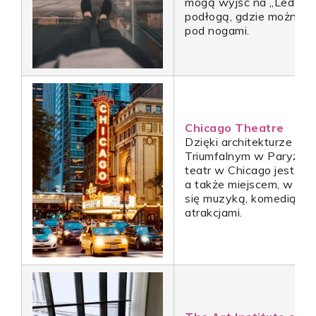
mogą wyjść na „Ledge”,
podłogą, gdzie można z
pod nogami.
Chicago Theatre
Dzięki architekturze ins
Triumfalnym w Paryżu i
teatr w Chicago jest n
a także miejscem, w kt
się muzyką, komedią i w
atrakcjami.