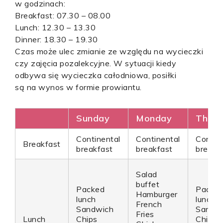
w godzinach:
Breakfast: 07.30 – 08.00
Lunch: 12.30 – 13.30
Dinner: 18.30 – 19.30
Czas może ulec zmianie ze względu na wycieczki
czy zajęcia pozalekcyjne. W sytuacji kiedy
odbywa się wycieczka całodniowa, posiłki
są na wynos w formie prowiantu.
Sunday
Monday
Thus
Continental
Continental
Contin
Breakfast
breakfast
breakfast
breakf
Salad
buffet
Packed
Packe
Hamburger
lunch
lunch
French
Sandwich
Sandw
Fries
Lunch
Chips
Chips