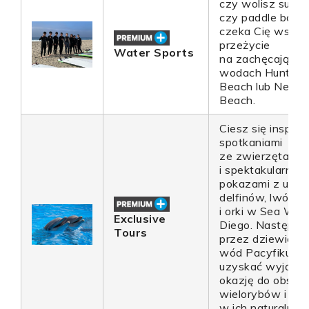
czy wolisz surfin
czy paddle board
czeka Cię wspan
przeżycie
Water Sports
na zachęcającyc
wodach Hunting
Beach lub Newp
Beach.
Ciesz się inspiru
spotkaniami
ze zwierzętami
i spektakularnym
pokazami z udzi
delfinów, lwów m
i orki w Sea Wor
Exclusive
Diego. Następni
Tours
przez dziewiczą 
wód Pacyfiku, a
uzyskać wyjątk
okazję do obserw
wielorybów i del
w ich naturalnym