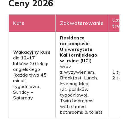
Ceny 2026
Czas
Kurs
Zakwaterowanie
trwan
Residence
na
kampusie
Uniwersytetu
Wakacyjny kurs
Kalifornijskiego
dla
12-17
w Irvine (UCI)
latków. 20 lekcji
wraz
angielskiego
z wyżywieniem,
1 tydz
(każda trwa 45
Breakfast, Lunch,
2 tygo
minut)
Evening Meal
tygodniowo.
(21 posiłków
Sunday –
tygodniowo).
Saturday
Twin bedrooms
with shared
bathrooms & toilets