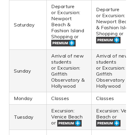
Departure
Departure
or Excursion:
or Excursion:
Newport
Newport Beach
Beach &
Saturday
& Fashion Island
Fashion Island
Shopping or
Shopping or
Arrival of new
Arrival of new
students
students
or Excursion:
or Excursion:
Sunday
Griffith
Griffith
Observatory &
Observatory &
Hollywood
Hollywood
Monday
Classes
Classes
Excursion:
Excursion: Venic
Venice Beach
Beach or
Tuesday
or