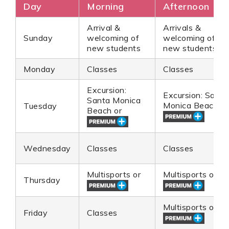
Day
Morning
Afternoon
Arrival &
Arrivals &
Sunday
welcoming of
welcoming of
new students
new students
Monday
Classes
Classes
Excursion:
Excursion: Santa
Santa Monica
Monica Beach o
Tuesday
Beach or
Wednesday
Classes
Classes
Multisports or
Multisports or
Thursday
Multisports or
Friday
Classes