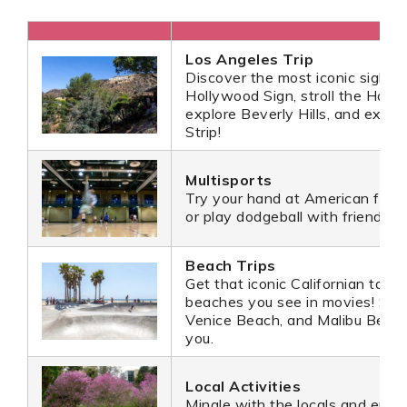
Los Angeles Trip
Discover the most iconic sights
Hollywood Sign, stroll the Hol
explore Beverly Hills, and expe
Strip!
Multisports
Try your hand at American footb
or play dodgeball with friends.
Beach Trips
Get that iconic Californian tan w
beaches you see in movies! San
Venice Beach, and Malibu Beach 
you.
Local Activities
Mingle with the locals and enjo