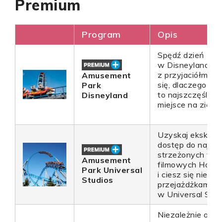
Premium
Program
Opis
Spędź dzień
w Disneylandzie
z przyjaciółmi i 
Amusement
się, dlaczego jes
Park
to najszczęśliws
Disneyland
miejsce na ziemi.
Uzyskaj eksklu
dostęp do najlepi
strzeżonych taj
Amusement
filmowych Holly
Park Universal
i ciesz się niez
Studios
przejażdżkami i 
w Universal Stud
Niezależnie od t