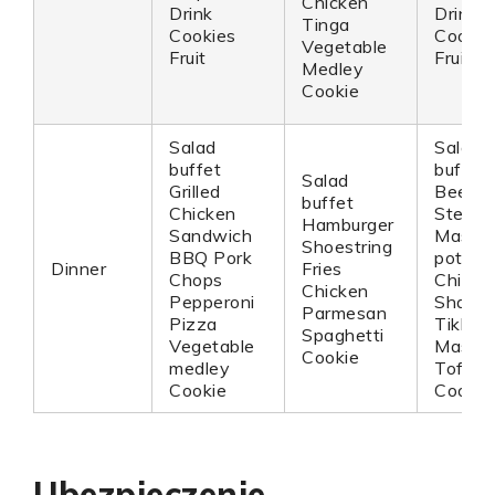
Chicken
Drink
Drink
Tinga
Cookies
Cookie
Vegetable
Fruit
Fruit
Medley
Cookie
Salad
Salad
buffet
buffet
Salad
Grilled
Beef F
buffet
Chicken
Steak
Hamburger
Sandwich
Mashe
Shoestring
BBQ Pork
potato
Dinner
Fries
Chops
Chicke
Chicken
Pepperoni
Shawa
Parmesan
Pizza
Tikka
Spaghetti
Vegetable
Masala
Cookie
medley
Tofu
Cookie
Cookie
Ubezpieczenie