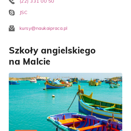
(22) 331 00 50
JSC
kursy@naukaipraca.pl
Szkoły angielskiego
na Malcie