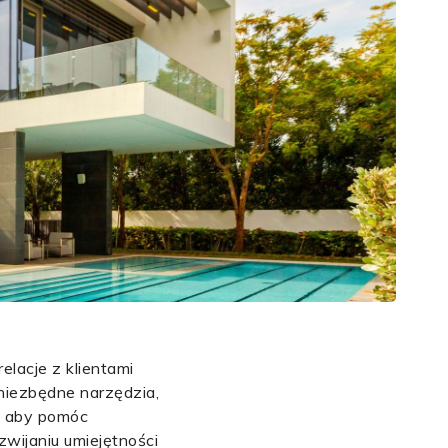
elacje z klientami
niezbędne narzędzia,
y, aby pomóc
zwijaniu umiejętności