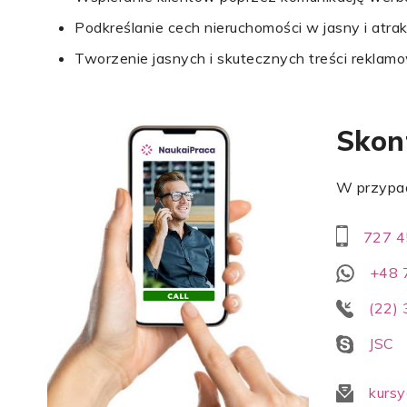
Podkreślanie cech nieruchomości w jasny i atra
Tworzenie jasnych i skutecznych treści reklam
Skont
W przypad
727 4
+48 
(22)
JSC
kursy