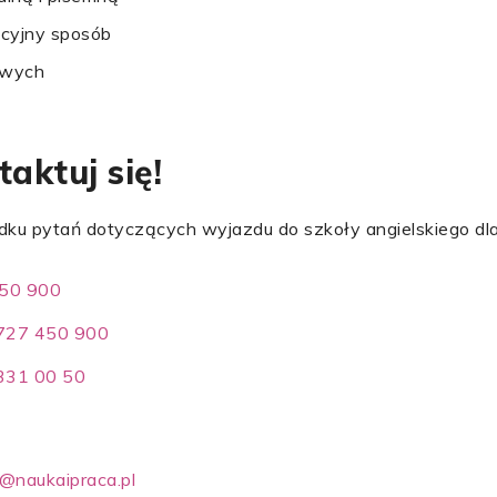
kcyjny sposób
owych
aktuj się!
ku pytań dotyczących wyjazdu do szkoły angielskiego dla 
50 900
727 450 900
 331 00 50
@naukaipraca.pl