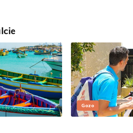
lcie
Gozo