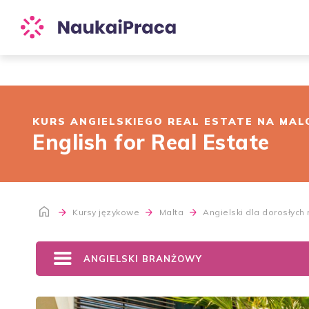
KURS ANGIELSKIEGO REAL ESTATE NA MAL
English for Real Estate
Kursy językowe
Malta
Angielski dla dorosłych
ANGIELSKI BRANŻOWY