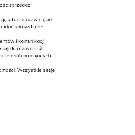
szać sprzedaż
ji, a także rozwinięcie
my badać sprawdzone
ientów i komunikacji
 się do różnych ról
także osób pracujących
omości. Wszystkie sesje