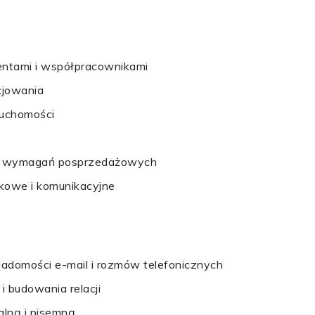
ientami i współpracownikami
cjowania
ruchomości
y i wymagań posprzedażowych
ykowe i komunikacyjne
adomości e-mail i rozmów telefonicznych
 budowania relacji
alną i pisemną