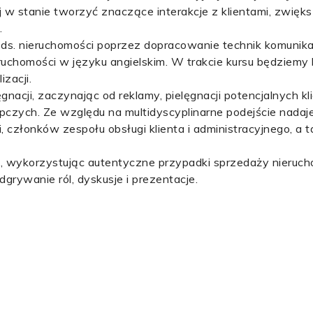
j w stanie tworzyć znaczące interakcje z klientami, zwięk
.
 ds. nieruchomości poprzez dopracowanie technik komunikac
ieruchomości w języku angielskim. W trakcie kursu będzie
zacji.
nacji, zaczynając od reklamy, pielęgnacji potencjalnych kl
tępczych. Ze względu na multidyscyplinarne podejście nadaje
, członków zespołu obsługi klienta i administracyjnego, a 
 wykorzystując autentyczne przypadki sprzedaży nieruch
grywanie ról, dyskusje i prezentacje.