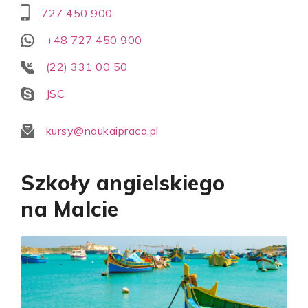
727 450 900
+48 727 450 900
(22) 331 00 50
JSC
kursy@naukaipraca.pl
Szkoły angielskiego
na Malcie