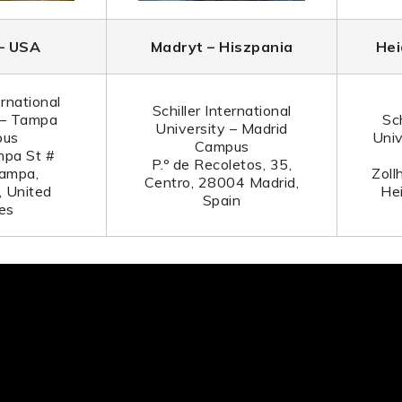
– USA
Madryt – Hiszpania
Hei
ernational
Schiller International
 – Tampa
Sch
University – Madrid
pus
Univ
Campus
pa St #
P.º de Recoletos, 35,
ampa,
Zoll
Centro, 28004 Madrid,
 United
He
Spain
es