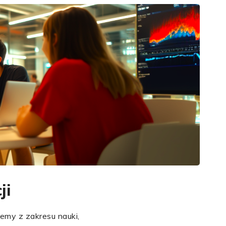
ji
emy z zakresu nauki,