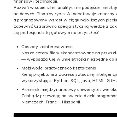
finansów i technologii.
Rozwiń w sobie silne, analityczne podejście, nie
na danych. Globalny rynek AI odnotowuje znaczny 
a prognozowany wzrost w ciągu najbliższych pięci
zapewnić Ci zarówno specjalistyczną wiedzę z zakre
się profesjonalistą gotowym na przyszłość.
Obszary zainteresowania
Nasze cztery filary skoncentrowane na przysz
— wyposażą Cię w umiejętności niezbędne do 
Możliwości praktycznego kształcenia
Kieruj projektami z zakresu sztucznej inteligenc
wykorzystując:: Python, SQL, Java, HTML, GitH
Pionierski międzynarodowy uniwersytet wielo
Zdobądź przewagę na świecie dzięki programo
Niemczech, Francji i Hiszpanii.