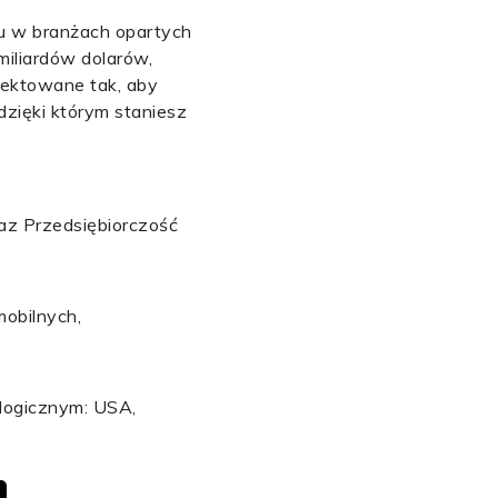
iu w branżach opartych
iliardów dolarów,
jektowane tak, aby
dzięki którym staniesz
az Przedsiębiorczość
mobilnych,
logicznym: USA,