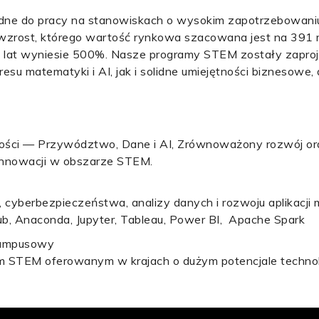
zbędne do pracy na stanowiskach o wysokim zapotrzebowan
wzrost, którego wartość rynkowa szacowana jest na 391 m
u lat wyniesie 500%. Nasze programy STEM zostały zapro
su matematyki i AI, jak i solidne umiejętności biznesowe, 
łości — Przywództwo, Dane i AI, Zrównoważony rozwój or
innowacji w obszarze STEM.
ji, cyberbezpieczeństwa, analizy danych i rozwoju aplikacji 
ub, Anaconda, Jupyter, Tableau, Power BI, Apache Spark
kampusowy
m STEM oferowanym w krajach o dużym potencjale techno