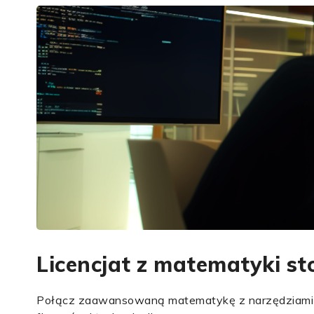
Licencjat z matematyki sto
Połącz zaawansowaną matematykę z narzędziami szt