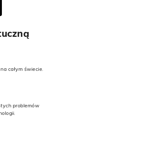
tuczną
na całym świecie.
istych problemów
ologii.