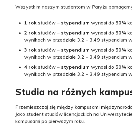
Wszystkim naszym studentom w Paryżu pomagamy 
1 rok
studiów –
stypendium
wynosi do
50%
k
2 rok
studiów –
stypendium
wynosi do
50%
k
wynikach w przedziale 3.2 – 3.49 stypendium 
3 rok
studiów –
stypendium
wynosi do
50%
k
wynikach w przedziale 3.2 – 3.49 stypendium 
4 rok
studiów –
stypendium
wynosi do
50%
k
wynikach w przedziale 3.2 – 3.49 stypendium 
Studia na różnych kampu
Przemieszczaj się między kampusami międzynaro
Jako student studiów licencjackich na Uniwersytec
kampusami po pierwszym roku.