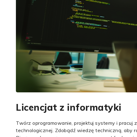
Licencjat z informatyki
Twórz oprogramowanie, projektuj systemy i pracuj
technologicznej. Zdobądź wiedzę techniczną, aby r