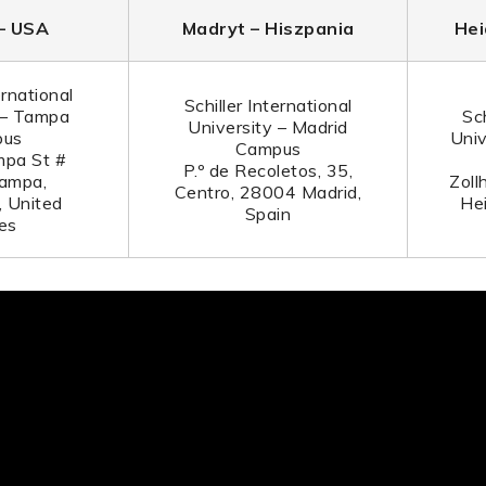
– USA
Madryt – Hiszpania
Hei
ernational
Schiller International
 – Tampa
Sch
University – Madrid
pus
Univ
Campus
pa St #
P.º de Recoletos, 35,
ampa,
Zoll
Centro, 28004 Madrid,
 United
He
Spain
es