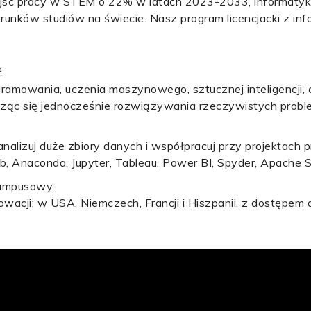
jsc pracy w STEM o 22% w latach 2023-2033, informatyk
runków studiów na świecie. Nasz program licencjacki z in
.
ramowania, uczenia maszynowego, sztucznej inteligencji,
ucząc się jednocześnie rozwiązywania rzeczywistych prob
analizuj duże zbiory danych i współpracuj przy projektach 
b, Anaconda, Jupyter, Tableau, Power BI, Spyder, Apache 
kampusowy.
owacji: w USA, Niemczech, Francji i Hiszpanii, z dostępe