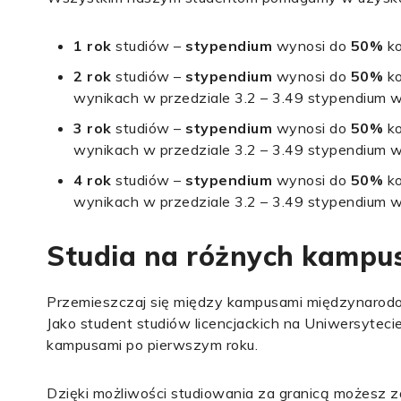
1 rok
studiów –
stypendium
wynosi do
50%
k
2 rok
studiów –
stypendium
wynosi do
50%
k
wynikach w przedziale 3.2 – 3.49 stypendium 
3 rok
studiów –
stypendium
wynosi do
50%
k
wynikach w przedziale 3.2 – 3.49 stypendium 
4 rok
studiów –
stypendium
wynosi do
50%
k
wynikach w przedziale 3.2 – 3.49 stypendium 
Studia na różnych kampu
Przemieszczaj się między kampusami międzynaro
Jako student studiów licencjackich na Uniwersytec
kampusami po pierwszym roku.
Dzięki możliwości studiowania za granicą możesz z