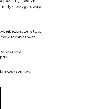
a pozostaje jednym
formatyki przygotowuje
 cyberbezpieczeństwa,
lemów technicznych.
praktycznych,
Spark
m do ekosystemów