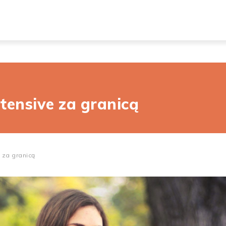
tensive za granicą
 za granicą