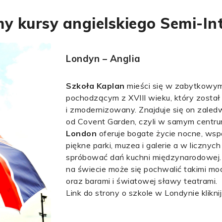
y kursy angielskiego Semi-In
Londyn – Anglia
Szkoła Kaplan
mieści się w zabytkowy
pochodzącym z XVIII wieku, który zosta
i zmodernizowany. Znajduje się on zaled
od Covent Garden, czyli w samym centr
London
oferuje bogate życie nocne, wspa
piękne parki, muzea i galerie a w licznyc
spróbować dań kuchni międzynarodowej. T
na świecie może się pochwalić takimi mo
oraz barami i światowej sławy teatrami.
Link do strony o szkole w Londynie klikni