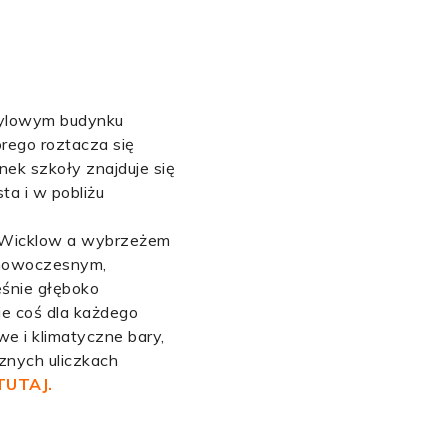
stylowym budynku
órego roztacza się
nek szkoły znajduje się
ta i w pobliżu
 Wicklow a wybrzeżem
o nowoczesnym,
śnie głęboko
je coś dla każdego
e i klimatyczne bary,
znych uliczkach
TUTAJ.