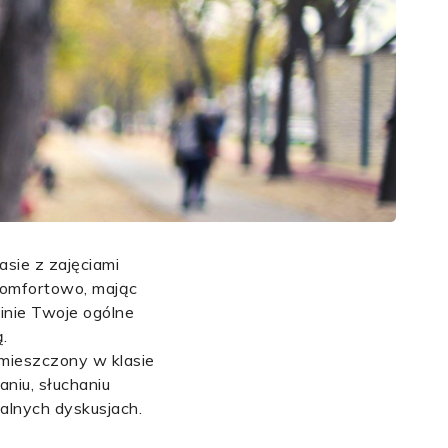
sie z zajęciami
komfortowo, mając
inie Twoje ogólne
.
mieszczony w klasie
aniu, słuchaniu
malnych dyskusjach.