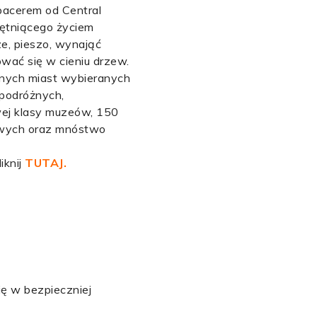
spacerem od Central
tętniącego życiem
e, pieszo, wynająć
ować się w cieniu drzew.
arnych miast wybieranych
podróżnych,
wej klasy muzeów, 150
owych oraz mnóstwo
iknij
TUTAJ.
ię w bezpieczniej