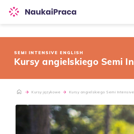
SEMI INTENSIVE ENGLISH
Kursy angielskiego Semi In
Kursy językowe
Kursy angielskiego Semi Intensive