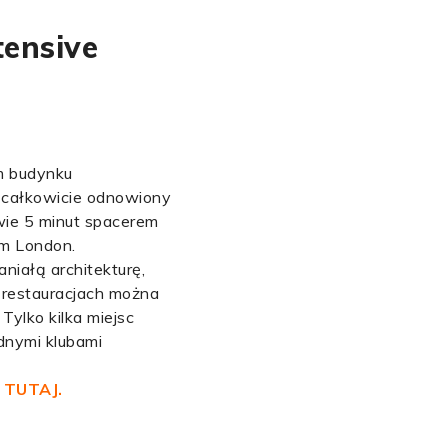
tensive
m budynku
ł całkowicie odnowiony
wie 5 minut spacerem
um London.
niałą architekturę,
h restauracjach można
ylko kilka miejsc
dnymi klubami
j
TUTAJ.