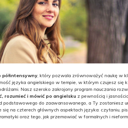
o
półintensywny
, który pozwala zrównoważyć naukę w kla
mość języka angielskiego w tempie, w którym czujesz się 
podróżami. Nasz szeroko zakrojony program nauczania rozw
ć, rozumieć i mówić po angielsku
z pewnością i jasnością
 od podstawowego do zaawansowanego, a Ty zostaniesz u
 się na czterech głównych aspektach języka: czytaniu, pis
gramatyki oraz tego, jak przemawiać w formalnych i niefor