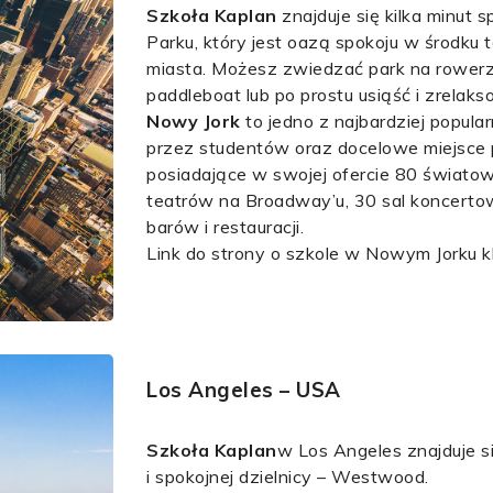
Szkoła Kaplan
znajduje się kilka minut 
Parku, który jest oazą spokoju w środku 
miasta. Możesz zwiedzać park na rowerz
paddleboat lub po prostu usiąść i zrelaks
Nowy Jork
to jedno z najbardziej popul
przez studentów oraz docelowe miejsce 
posiadające w swojej ofercie 80 świato
teatrów na Broadway’u, 30 sal koncert
barów i restauracji.
Link do strony o szkole w Nowym Jorku kl
Los Angeles – USA
Szkoła Kaplan
w Los Angeles znajduje s
i spokojnej dzielnicy – Westwood.