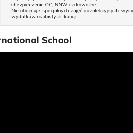
ubezpieczenie OC, NNW i zdrowotne
Nie obejmuje: specjalnych zajęć pozalekcyjnych, wyci
wydatków osobistych, kaucji
rnational School