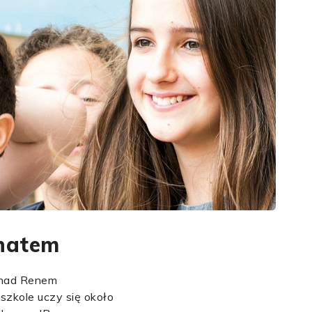
rnatem
e nad Renem
szkole uczy się około