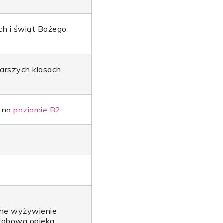
ch i świąt Bożego
tarszych klasach
o na
poziomie B2
ełne wyżywienie
dobowa opieka,