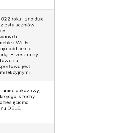
22 roku i znajduje
dziestu uczniów
lub
owanych
ble i Wi-Fi.
ją oddzielnie,
indą. Przestronny
towania,
sportowa jest
i lekcyjnymi.
, taniec pokazowy,
akrojoga, szachy,
 dziesięcioma
inu DELE,