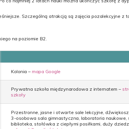
o co najmniej 2 latach nauki można ukończyć szkołę z dy
iejsze. Szczególną atrakcją są zajęcia pozalekcyjne z ta
iego na poziomie B2.
Kolonia –
mapa Google
Prywatna szkoła międzynarodowa z internatem –
str
szkoły
Przestronne, jasne i otwarte sale lekcyjne, dźwiękosz
3-osobowa sala gimnastyczna, laboratoria naukowe, 
biblioteka, stołówka z ciepłymi posiłkami, duży dziedz