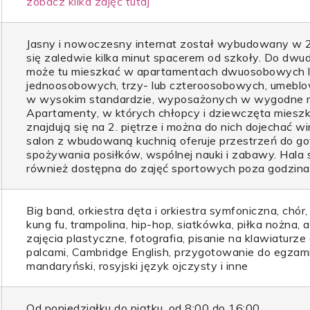
zobacz kilka zdjęć tutaj
Jasny i nowoczesny internat został wybudowany w 20
się zaledwie kilka minut spacerem od szkoły. Do dwu
może tu mieszkać w apartamentach dwuosobowych 
jednoosobowych, trzy- lub czteroosobowych, umebl
w wysokim standardzie, wyposażonych w wygodne me
Apartamenty, w których chłopcy i dziewczęta mieszka
znajdują się na 2. piętrze i można do nich dojechać w
salon z wbudowaną kuchnią oferuje przestrzeń do go
spożywania posiłków, wspólnej nauki i zabawy. Hala 
również dostępna do zajęć sportowych poza godzinam
Big band, orkiestra dęta i orkiestra symfoniczna, chór
kung fu, trampolina, hip-hop, siatkówka, piłka nożna, 
zajęcia plastyczne, fotografia, pisanie na klawiaturze
palcami, Cambridge English, przygotowanie do egzam
mandaryński, rosyjski język ojczysty i inne
Od poniedziałku do piątku, od 8:00 do 16:00