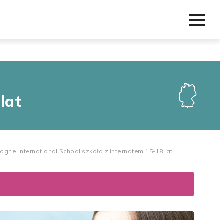
lat
ogne International School szkoła z internatem 15-18 lat