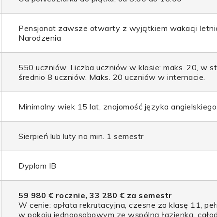
Pensjonat zawsze otwarty z wyjątkiem wakacji letni
Narodzenia
550 uczniów. Liczba uczniów w klasie: maks. 20, w s
średnio 8 uczniów. Maks. 20 uczniów w internacie.
Minimalny wiek 15 lat, znajomość języka angielskieg
Sierpień lub luty na min. 1 semestr
Dyplom IB
59 980 € rocznie, 33 280 € za semestr
W cenie: opłata rekrutacyjna, czesne za klasę 11, p
w pokoju jednoosobowym ze wspólną łazienką, cało