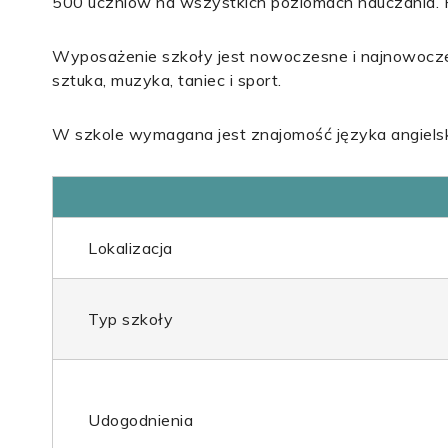
500 uczniów na wszystkich poziomach nauczania. P
Wyposażenie szkoły jest nowoczesne i najnowocześn
sztuka, muzyka, taniec i sport.
W szkole wymagana jest znajomość języka angielsk
Lokalizacja
Typ szkoły
Udogodnienia