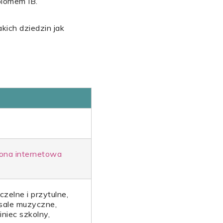
plomem IB.
kich dziedzin jak
ona internetowa
czelne i przytulne,
sale muzyczne,
iniec szkolny,