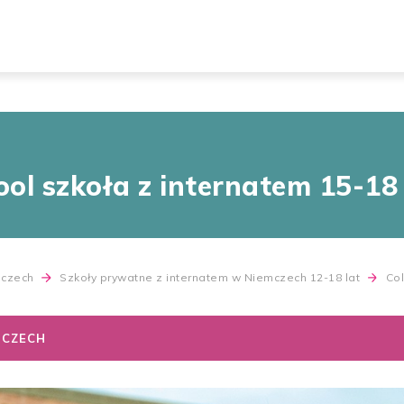
ol szkoła z internatem 15-18 
mczech
Szkoły prywatne z internatem w Niemczech 12-18 lat
Col
MCZECH