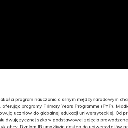
j jakości program nauczania o silnym międzynarodowym cha
), oferując programy Primary Years Programme (PYP), Midd
wują uczniów do globalnej edukacji uniwersyteckiej. Od p
iu dwujęzycznej szkoły podstawowej zajęcia prowadzone
język obcy. Dyplom IB umożliwia dostęp do uniwersytetów n