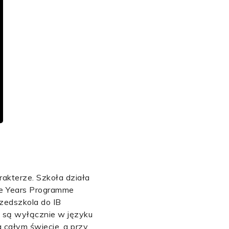
rakterze. Szkoła działa
le Years Programme
rzedszkola do IB
 są wyłącznie w języku
a całym świecie, a przy