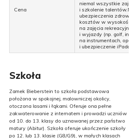
niemal wszystkie zajęci
Cena
i szkolenie talentów.Nie o
ubezpieczenia zdrowot
kosztów w wysokości 15
na zajęcia rekreacyjne, 
i wyjazdy (np. golf, indy
na instrumentach, opłat
i ubezpieczenie iPada, ko
Szkoła
Zamek Bieberstein to szkoła podstawowa
położona w spokojnej, malowniczej okolicy,
otoczona lasami i łąkami. Oferuje ona pełne
zakwaterowanie z internatem i prowadzi uczniów
od 10. do 13. klasy do uznawanej przez państwo
matury (Abitur). Szkoła oferuje ukończenie szkoły
po 12. lub 13. klasie (G8/G9), w małych klasach