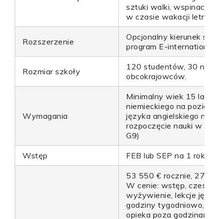
sztuki walki, wspinaczka,
w czasie wakacji letnich.
Opcjonalny kierunek stu
Rozszerzenie
program E-international:
120 studentów, 30 naucz
Rozmiar szkoły
obcokrajowców.
Minimalny wiek 15 lat, 
niemieckiego na poziomi
Wymagania
języka angielskiego na p
rozpoczęcie nauki w klas
G9)
Wstęp
FEB lub SEP na 1 rok szk
53 550 € rocznie, 27 50
W cenie: wstęp, czesne, 
wyżywienie, lekcje języ
godziny tygodniowo, wsp
opieka poza godzinami l