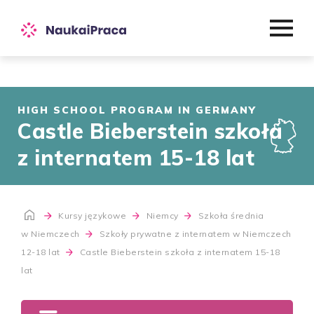
HIGH SCHOOL PROGRAM IN GERMANY
Castle Bieberstein szkoła
z internatem 15-18 lat
Kursy językowe
Niemcy
Szkoła średnia
w Niemczech
Szkoły prywatne z internatem w Niemczech
12-18 lat
Castle Bieberstein szkoła z internatem 15-18
lat