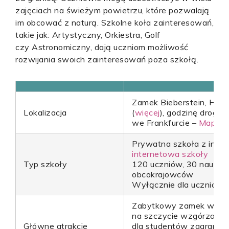
zajęciach na świeżym powietrzu, które pozwalają
im obcować z naturą. Szkolne koła zainteresowań,
takie jak: Artystyczny, Orkiestra, Golf
czy Astronomiczny, dają uczniom możliwość
rozwijania swoich zainteresowań poza szkołą.
Zamek Bieberstein, Hofbi
Lokalizacja
(
więcej
), godzinę drogi o
we Frankfurcie –
Mapa G
Prywatna szkoła z inte
internetowa szkoły
Typ szkoły
120 uczniów, 30 nauczyc
obcokrajowców
Wyłącznie dla uczniów k
Zabytkowy zamek w wy
na szczycie wzgórza, r
Główne atrakcje
dla studentów zagranicz