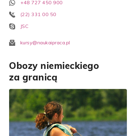
+48 727 450 900
(22) 331 00 50
JSC
kursy@naukaipraca.pl
Obozy niemieckiego
za granicą