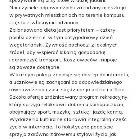
spożywane są przy stole w dużej jadalni.
Nauczyciele odpowiedzialni za rodziny mieszkają
w prywatnych mieszkaniach na terenie kampusu,
często z własnymi rodzinami.
Zbilansowana dieta jest priorytetem – cztery
posiłki dziennie, w tym cotygodniowy dzień
wegetariański. Żywność pochodzi z lokalnych
źródeł, aby wspierać lokalną gospodarkę
i ograniczyć transport. Kosz owoców i napoje
są zawsze dostępne.
W każdym pokoju znajduje się dostęp do internetu,
a uczniowie są zachęcani do odpowiedzialnego
równoważenia czasu spędzanego online i offline.
Szkoła oferuje zróżnicowany program rekreacyjny,
który sprzyja relaksowi i dobremu samopoczuciu,
obejmujący sport, muzykę, sztukę i jazdę konną.
Wydarzenia kulturalne stanowią integralną część
życia w internacie. To holistyczne podejście
sprzyja zarówno zdrowemu stylowi życia, jak