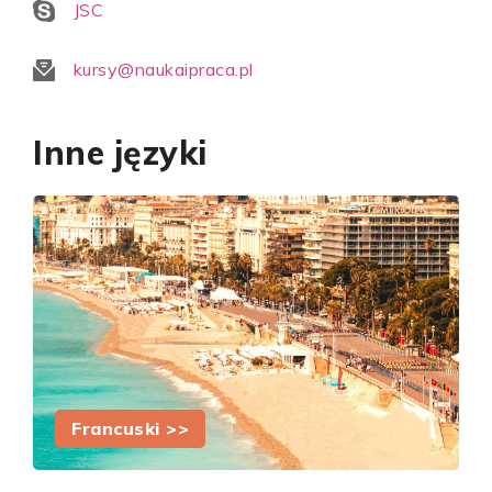
JSC
kursy@naukaipraca.pl
Inne języki
Francuski >>