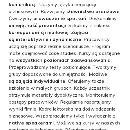
komunikacji
. Uczymy języka negocjacji
biznesowych. Rozwijamy
słownictwo branżowe
.
Ćwiczymy
prowadzenie spotkań
. Doskonalimy
umiejętność prezentacji
. Szkolimy z zakresu
korespondencji mailowej
.
Zajęcia
są interaktywne i dynamiczne
. Pracownicy
uczą się poprzez realne scenariusze. Program
może obejmować case studies. Kursy są dostępne
na
wszystkich poziomach zaawansowania
.
Przeprowadzamy testy poziomujące. Tworzymy
grupy dopasowane do umiejętności. Możliwe
są
zajęcia indywidualne
. Oferujemy także
szkolenia w małych grupach. Każdy uczestnik
otrzymuje materiały dydaktyczne. Monitorujemy
postępy pracowników. Regularnie raportujemy
wyniki firmie. Kadra lektorska ma doświadczenie
biznesowe. Współpracujemy tylko i wyłącznie z
native speakerami
. Możliwe są kursy w naszych
centrach szkoleniowych. Oferujemy również