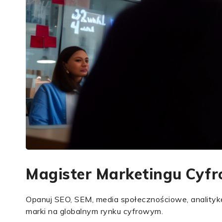
Magister Marketingu Cyf
Opanuj SEO, SEM, media społecznościowe, analitykę 
marki na globalnym rynku cyfrowym.