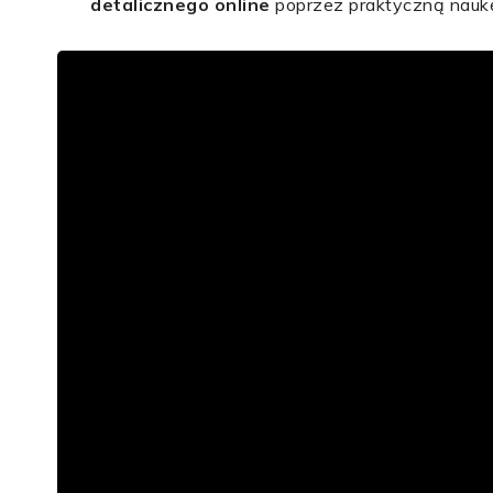
detalicznego online
poprzez praktyczną naukę