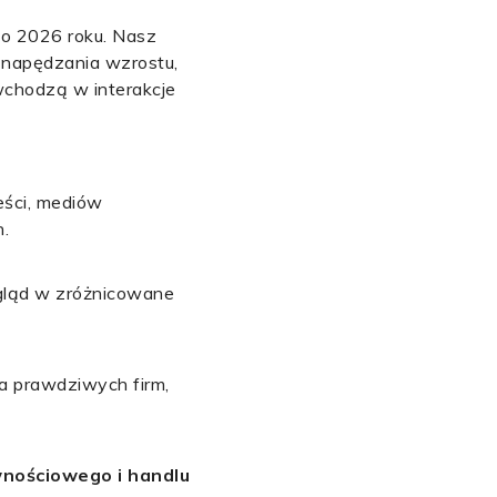
do 2026 roku. Nasz
 napędzania wzrostu,
 wchodzą w interakcje
eści, mediów
.
gląd w zróżnicowane
a prawdziwych firm,
wnościowego i handlu