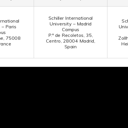
Schiller International
ernational
Sch
University – Madrid
 – Paris
Univ
Campus
pus
P.º de Recoletos, 35,
he, 75008
Zoll
Centro, 28004 Madrid,
France
He
Spain