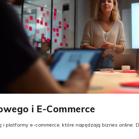
rowego i E-Commerce
i platformy e-commerce, które napędzają biznes online. Do