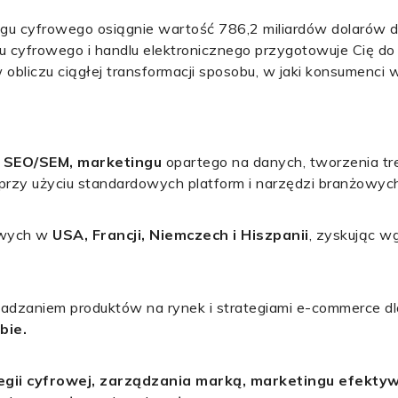
tingu cyfrowego osiągnie wartość 786,2 miliardów dolarów 
u cyfrowego i handlu elektronicznego przygotowuje Cię do
obliczu ciągłej transformacji sposobu, w jaki konsumenci
j, SEO/SEM, marketingu
opartego na danych, tworzenia tr
rzy użyciu standardowych platform i narzędzi branżowych
owych w
USA, Francji, Niemczech i Hiszpanii
, zyskując w
dzaniem produktów na rynek i strategiami e-commerce dl
bie.
egii cyfrowej, zarządzania marką, marketingu efekty