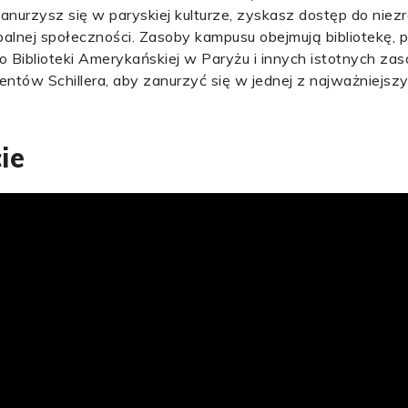
s zanurzysz się w paryskiej kulturze, zyskasz dostęp do ni
lnej społeczności. Zasoby kampusu obejmują bibliotekę, po
 Biblioteki Amerykańskiej w Paryżu i innych istotnych za
ntów Schillera, aby zanurzyć się w jednej z najważniejszyc
ie