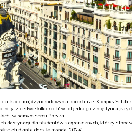
czelnia o międzynarodowym charakterze. Kampus Schiller 
zielnicy, zaledwie kilka kroków od jednego z najsłynniejsz
skich, w samym sercu Paryża.
szych destynacji dla studentów zagranicznych, którzy stano
lité étudiante dans le monde, 2024).