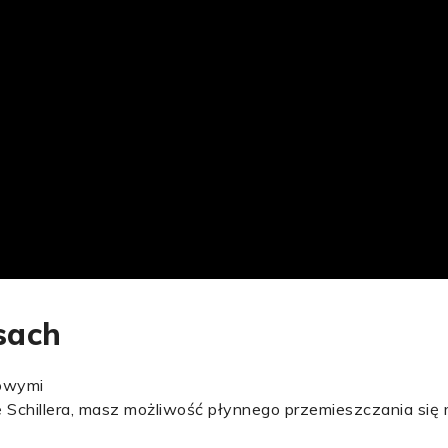
sach
dowymi
ie Schillera, masz możliwość płynnego przemieszczania si