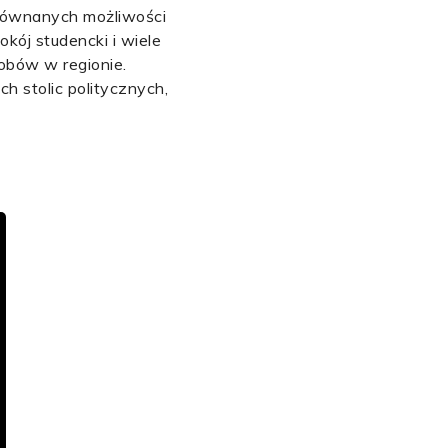
ezrównanych możliwości
kój studencki i wiele
sobów w regionie.
h stolic politycznych,