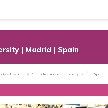
ersity | Madrid | Spain
tety w Hiszpanii
Schiller International University | Madrid | Spain