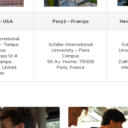
– USA
Paryż – Francja
Hei
ernational
 – Tampa
Schiller International
Sch
pus
University – Paris
Univ
pa St #
Campus
ampa,
55 Av. Hoche, 75008
Zoll
 United
Paris, France
He
es