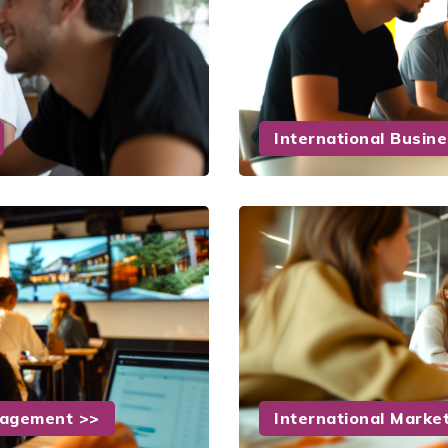
International Busin
anagement >>
International Marke