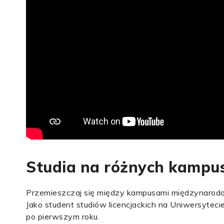
Studia na różnych kampu
Przemieszczaj się między kampusami międzynaro
Jako student studiów licencjackich na Uniwersytec
po pierwszym roku.