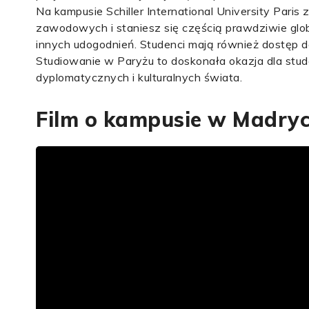
Na kampusie Schiller International University Pari
zawodowych i staniesz się częścią prawdziwie globa
innych udogodnień. Studenci mają również dostęp do
Studiowanie w Paryżu to doskonała okazja dla stude
dyplomatycznych i kulturalnych świata.
Film o kampusie w Madryc