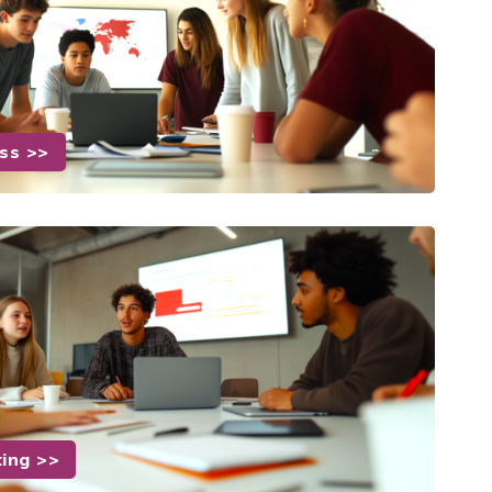
ess >>
ting >>