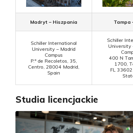
Madryt – Hiszpania
Tampa 
Schiller Int
Schiller International
University
University – Madrid
Cam
Campus
400 N Tam
P.º de Recoletos, 35,
1700, T
Centro, 28004 Madrid,
FL 33602,
Spain
Stat
Studia licencjackie