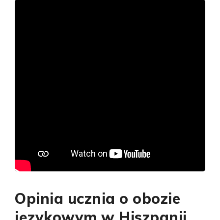
Opinia ucznia o obozie
językowym w Hiszpanii