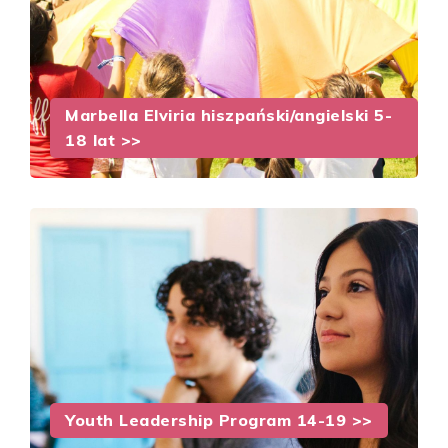
Marbella Elviria hiszpański/angielski 5-
18 lat >>
Youth Leadership Program 14-19 >>