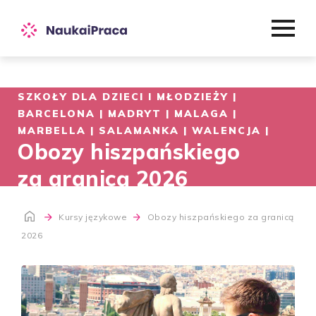
SZKOŁY DLA DZIECI I MŁODZIEŻY |
BARCELONA | MADRYT | MALAGA |
MARBELLA | SALAMANKA | WALENCJA |
Obozy hiszpańskiego
za granicą 2026
Kursy językowe
Obozy hiszpańskiego za granicą
2026