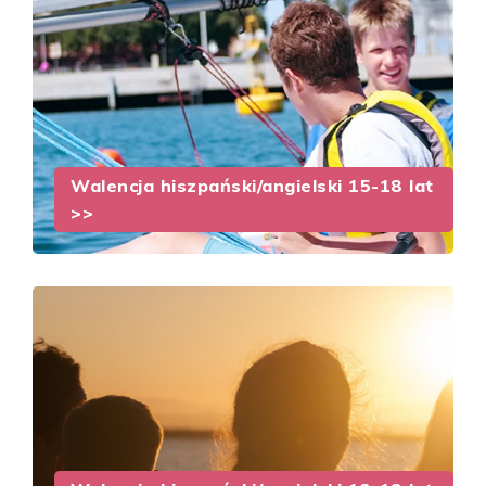
Walencja hiszpański/angielski 15-18 lat
>>